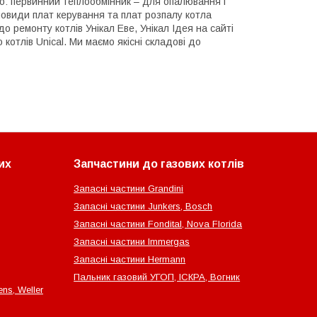
о: первинний теплообмінник – для опалювання і
новиди плат керування та плат розпалу котла
до ремонту котлів Унікал Еве, Унікал Ідея на сайті
отлів Unical. Ми маємо якісні складові до
их
Запчастини до газових котлів
Запасні частини Grandini
Запасні частини Junkers, Bosch
Запасні частини Fondital, Nova Florida
Запасні частини Immergas
Запасні частини Hermann
Пальник газовий УГОП, ІСКРА, Вогник
ns, Weller