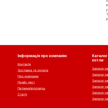
п
в
у
Т
р
Інформація про компанію
Каталог 
котли
Контакти
Запасні ча
Доставка та оплата
Запасні ча
Про компанію
Запасні ч
Прайс лист
Запасні ча
Питання/відповідь
Запасні ча
Статті
Запасні ч