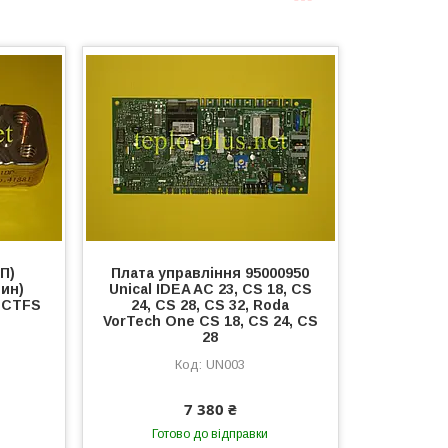
П)
Плата управління 95000950
тин)
Unical IDEA AC 23, CS 18, CS
5 CTFS
24, CS 28, CS 32, Roda
VorTech One CS 18, CS 24, CS
28
UN003
7 380 ₴
Готово до відправки