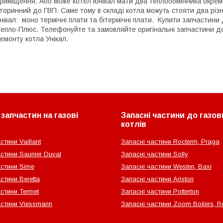
риміщення. Або може котел юнікал мати два теплообмінника окрем
торинний до ГВП. Саме тому в складі котла можуть стояти два різ
нікал: моно термічні плати та бітермічні плати. Купити запчастини 
епло-Плюс. Телефонуйте та замовляйте оригінальні запчастини до к
емонту котла Унікал.
запчастин на газові
Запасні частини до газов
котлів
стини Vaillant
Запасні частини Rocterm, Praga
стини Saunier Duval
Запасні частини Solly
астини Sime
Запасні частини Westen, Baxi
стини Beretta
Запасні частини Ariston
стини Termet
Запасні частини Potterton
астини Viessmann
Запасні частини Zoom Boilers, Re