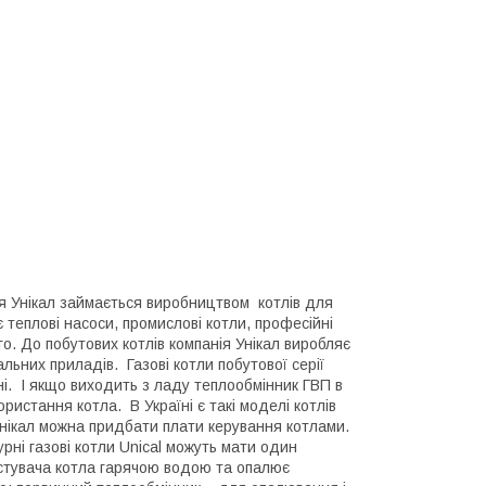
нія Унікал займається виробництвом котлів для
 теплові насоси, промислові котли, професійні
го. До побутових котлів компанія Унікал виробляє
ьних приладів. Газові котли побутової серії
і. І якщо виходить з ладу теплообмінник ГВП в
ристання котла. В Україні є такі моделі котлів
ів Унікал можна придбати плати керування котлами.
ні газові котли Unical можуть мати один
ристувача котла гарячою водою та опалює