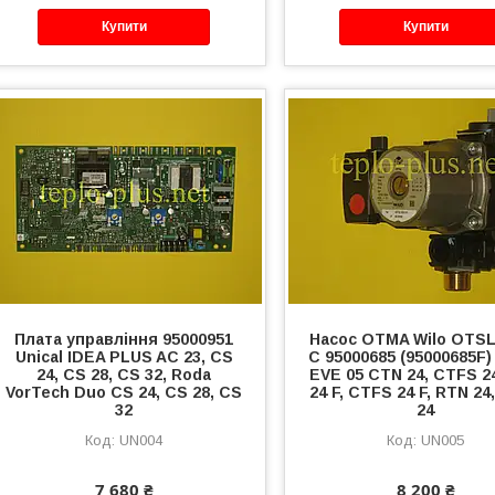
Купити
Купити
Плата управління 95000951
Насос OTMA Wilo OTSL
Unical IDEA PLUS AC 23, CS
C 95000685 (95000685F) 
24, CS 28, CS 32, Roda
EVE 05 CTN 24, CTFS 2
VorTech Duo CS 24, CS 28, CS
24 F, CTFS 24 F, RTN 24
32
24
UN004
UN005
7 680 ₴
8 200 ₴