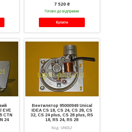
7 520 ₴
Готово до відправки
Купити
вий
Вентилятор 95000949 Unical
al EVE
IDEA CS 18, CS 24, CS 28, CS
05 CTN
32, CS 24 plus, CS 28 plus, RS
TN 24
18, RS 24, RS 28
UN012