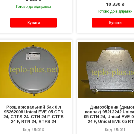
10 330 ₴
Готово до відправки
Готово до відправки
Купити
Купити
Розширювальний бак 6 л
Димозбірник (димо
95262008 Unical EVE 05 CTN
ковпак) 95212242 Unic
24, CTFS 24, CTN 24 F, CTFS
05 CTN 24, Unical EVE 
24 F, RTN 24, RTFS 24
24 F, Unical EVE 05 R
UN010
UN011