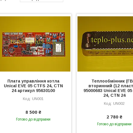
Плата управління котла
Теплообмінник (ГВ
Unical EVE 05 CTFS 24, CTN
вторинний (12 плас
24 артикул 95630100
95000683 Unical EVE 0
24, CTN 24
UN001
UN002
8 500 ₴
2 780 ₴
Готово до відправки
Готово до відправки