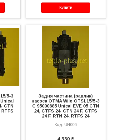
Купити
15/5-3
Задня частина (равлик)
Unical
насоса OTMA Wilo OTSL15/5-3
4, CTN
C 95000685 Unical EVE 05 CTN
, RTFS
24, CTFS 24, CTN 24 F, CTFS
24 F, RTN 24, RTFS 24
UN006
4 330 ₴