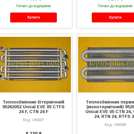
Готово до відправки
Готово до відправки
Купити
Купити
Теплообмінник бітермічний
Теплообмінник перв
95262052 Unical EVE 05 CTFS
(монотермічний) 952
24 F, CTN 24 F
Unical EVE 05 CTN 24,
24, RTN 24, RTFS 
UN007
UN008
8 230 ₴