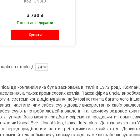
UN013
3 730 ₴
Готово до відправки
Купити
nical це компаниія яка була заснована в Італії в 1972 році. Компа
аселення, а також промислових котлів. Також фірма uncial виробляє
отли, системи кондиціонування, побутові котли та багато чого іншо
апасні частини, чим забезпечую довше використання своїх опалювал
абезпечують потреби людей в опаленні та гарячому водопостачанн
отлі унікал, його можна придбати окремо та продовжити термін вико
нікал як Unical Eve, Unical Idea, Unical Idea plus. До газових котл
ле перед придбанням плати треба дивитись який котел. Двоконтур
ітермічній теплообмінник у своєму складі, саме він забезпечує ко