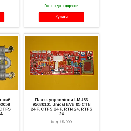
Готово до відправки
Купити
инний
Плата управління LMU83
62058
95630101 Unical EVE 05 CTN
 CTFS
24 F, CTFS 24 F, RTN 24, RTFS
24
24
UN009