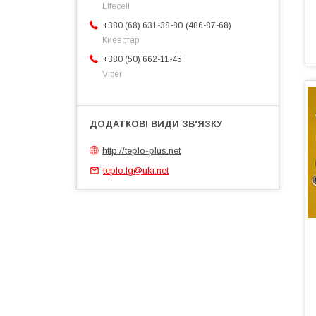
Lifecell
486-87-68
+380 (68) 631-38-80
Киевстар
+380 (50) 662-11-45
Viber
http://teplo-plus.net
teplo.lg@ukr.net