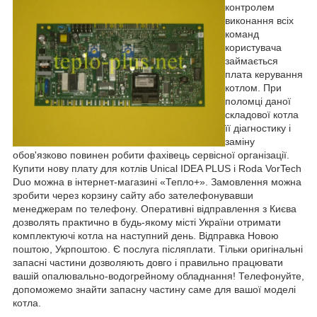
контролем
виконання всіх
команд
користувача
займається
плата керування
котлом. При
поломці даної
складової котла
її діагностику і
заміну
обов'язково повинен робити фахівець сервісної організації.
Купити нову плату для котлів Unical IDEA PLUS і Roda VorTech
Duo можна в інтернет-магазині «Тепло+». Замовлення можна
зробити через корзину сайту або зателефонувавши
менеджерам по телефону. Оперативні відправлення з Києва
дозволять практично в будь-якому місті України отримати
комплектуючі котла на наступний день. Відправка Новою
поштою, Укрпоштою. Є послуга післяплати. Тільки оригінальні
запасні частини дозволяють довго і правильно працювати
вашій опалювально-водогрейному обладнання! Телефонуйте,
допоможемо знайти запасну частину саме для вашої моделі
котла.