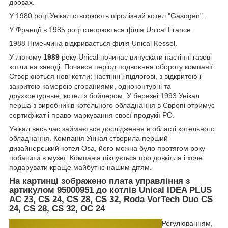
дровах.
У 1980 році Унікал створюють піролізний котел "Gasogen".
У Франції в 1985 році створюється філія Unical France.
1988 Німеччина відкривається філія Unical Kessel.
У лютому
1989
року Unical починає випускати настінні газові
котли на заводі. Почався період подвоєння обороту компанії.
Створюються нові котли: настінні і підлогові, з відкритою і
закритою камерою сгораниями, одноконтурні та
друхконтурные, котел з бойлером. У березні 1993 Унікал
перша з виробників котельного обладнання в Європі отримує
сертифікат і право маркування своєї продукії РЄ.
Унікал весь час займається дослідження в області котельного
обладнання. Компанія Унікал створила перший
дизайнерський котел Osa, його можна було протягом року
побачити в музеї. Компанія піклується про довкілля і хоче
подарувати краще майбутнє нашим дітям.
На картинці зображено плата управління з
артикулом 95000951 до котлів Unical IDEA PLUS
AC 23, CS 24, CS 28, CS 32, Roda VorTech Duo CS
24, CS 28, CS 32, OC 24
Регулюванням,