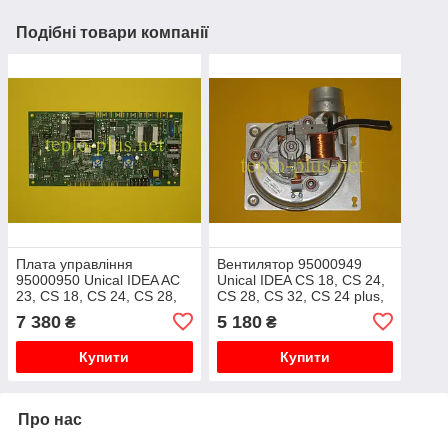
Подібні товари компанії
Плата управління
Вентилятор 95000949
95000950 Unical IDEA AC
Unical IDEA CS 18, CS 24,
23, CS 18, CS 24, CS 28,
CS 28, CS 32, CS 24 plus,
CS 32, Roda VorTech One
CS 28 plus, RS 18, RS 24,
7 380
5 180
₴
₴
CS 18, CS 24, CS 28
RS 28
Купити
Купити
Про нас