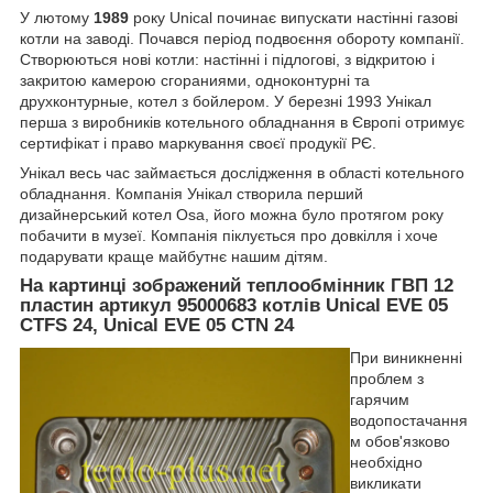
У лютому
1989
року Unical починає випускати настінні газові
котли на заводі. Почався період подвоєння обороту компанії.
Створюються нові котли: настінні і підлогові, з відкритою і
закритою камерою сгораниями, одноконтурні та
друхконтурные, котел з бойлером. У березні 1993 Унікал
перша з виробників котельного обладнання в Європі отримує
сертифікат і право маркування своєї продукії РЄ.
Унікал весь час займається дослідження в області котельного
обладнання. Компанія Унікал створила перший
дизайнерський котел Osa, його можна було протягом року
побачити в музеї. Компанія піклується про довкілля і хоче
подарувати краще майбутнє нашим дітям.
На картинці зображений теплообмінник ГВП 12
пластин артикул 95000683 котлів Unical EVE 05
CTFS 24, Unical EVE 05 CTN 24
При виникненні
проблем з
гарячим
водопостачання
м обов'язково
необхідно
викликати