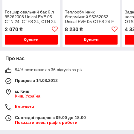
Розширювальний бак 6 л
Теплообмінник
Задн
95262008 Unical EVE 05
бітермічний 95262052
насо
CTN 24, CTFS 24, CTN 24
Unical EVE 05 CTFS 24 F,
OTSL
F, CTFS 24 F, RTN 24,
CTN 24 F
Unic
2 070
8 230
4 3
₴
₴
RTFS 24
CTFS
24 F
Купити
Купити
Про нас
94% позитивних з 36 відгуків за рік
Працює з 14.08.2012
м. Київ
Київ, Україна
Контакти
Сьогодні працює з 09:00 до 18:00
Показати весь графік роботи