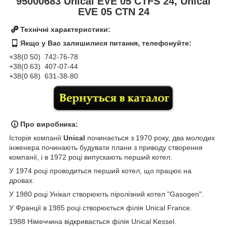
95000683 Unical EVE 05 CTFS 24, Unical
EVE 05 CTN 24
Технічні характеристики:
Якщо у Вас залишилися питання, телефонуйте:
+38(0 50) 74
2-76
-78
+38(0 63) 407-07-44
+38(0 68) 631-38-80
Про виробника:
Історія компанії
Unical
починається з 1970 року, два молодих
інженера починають будувати плани з приводу створення
компанії, і в 1972 році випускають перший котел.
У 1974 році проводиться перший котел, що працює на
дровах.
У 1980 році Унікал створюють піролізний котел "Gasogen".
У Франції в 1985 році створюється філія Unical France.
1988 Німеччина відкривається філія Unical Kessel.