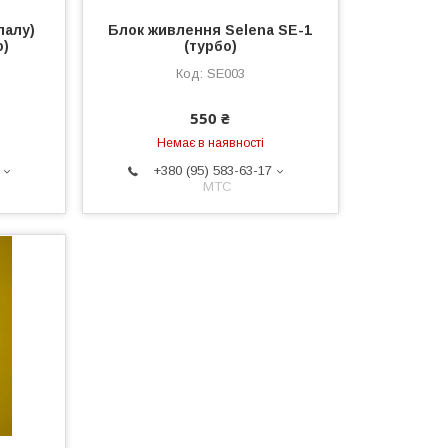
палу)
Блок живлення Selena SE-1
о)
(турбо)
SE003
550 ₴
Немає в наявності
+380 (95) 583-63-17
МТС