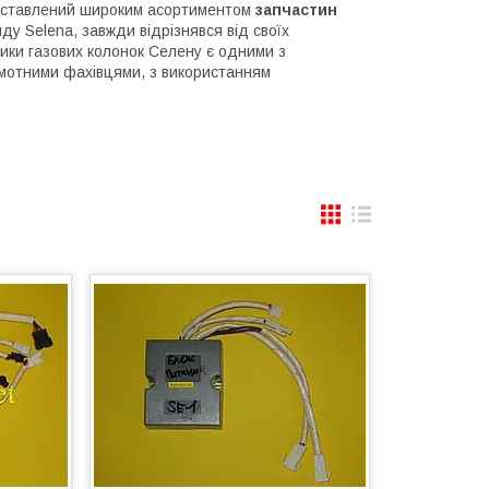
едставлений широким асортиментом
запчастин
у Selena, завжди відрізнявся від своїх
тики газових колонок Селену є одними з
рамотними фахівцями, з використанням