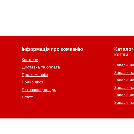
Інформація про компанію
Каталог 
котли
Контакти
Запасні ча
Доставка та оплата
Запасні ча
Про компанію
Запасні ч
Прайс лист
Запасні ча
Питання/відповідь
Запасні ча
Статті
Запасні ч