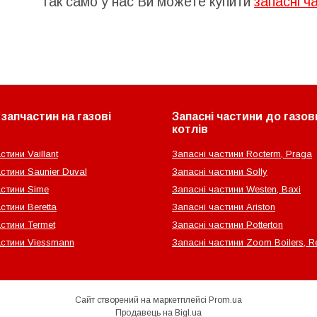
Так само у нас Ви можете купити
запасні ч
запчастин на газові
Запасні частини до газов
котлів
стини Vaillant
Запасні частини Rocterm, Praga
стини Saunier Duval
Запасні частини Solly
астини Sime
Запасні частини Westen, Baxi
стини Beretta
Запасні частини Ariston
стини Termet
Запасні частини Potterton
астини Viessmann
Запасні частини Zoom Boilers, Re
Сайт створений на маркетплейсі
Prom.ua
Продавець на Bigl.ua