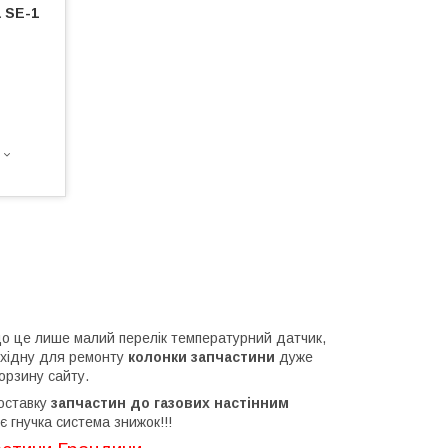
 SE-1
що це лише малий перелік температурний датчик,
обхідну для ремонту
колонки запчастини
дуже
орзину сайту.
оставку
запчастин до газових настінним
є гнучка система знижок!!!