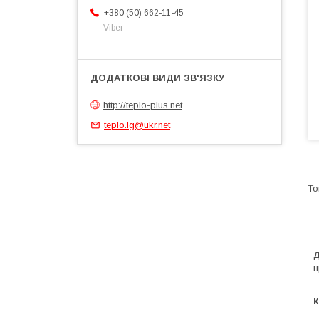
+380 (50) 662-11-45
Viber
http://teplo-plus.net
teplo.lg@ukr.net
д
п
І