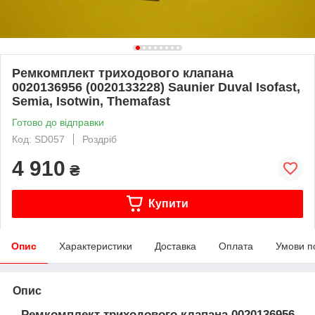
Ремкомплект триходового клапана
0020136956 (0020133228) Saunier Duval Isofast,
Semia, Isotwin, Themafast
Готово до відправки
Код: SD057
Роздріб
4 910
₴
Купити
Опис
Характеристики
Доставка
Оплата
Умови п
Опис
Ремкомплект триходового клапана 0020136956