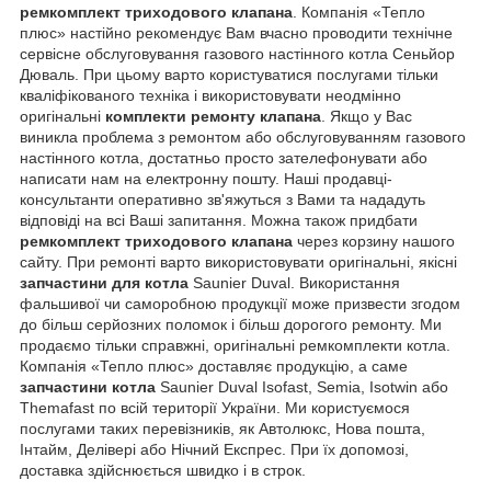
ремкомплект триходового клапана
. Компанія «Тепло
плюс» настійно рекомендує Вам вчасно проводити технічне
сервісне обслуговування газового настінного котла Сеньйор
Дюваль. При цьому варто користуватися послугами тільки
кваліфікованого техніка і використовувати неодмінно
оригінальні
комплекти ремонту клапана
. Якщо у Вас
виникла проблема з ремонтом або обслуговуванням газового
настінного котла, достатньо просто зателефонувати або
написати нам на електронну пошту. Наші продавці-
консультанти оперативно зв'яжуться з Вами та нададуть
відповіді на всі Ваші запитання. Можна також придбати
ремкомплект триходового клапана
через корзину нашого
сайту. При ремонті варто використовувати оригінальні, якісні
запчастини для котла
Saunier Duval. Використання
фальшивої чи саморобною продукції може призвести згодом
до більш серйозних поломок і більш дорогого ремонту. Ми
продаємо тільки справжні, оригінальні ремкомплекти котла.
Компанія «Тепло плюс» доставляє продукцію, а саме
запчастини котла
Saunier Duval Isofast, Semia, Isotwin або
Themafast по всій території України. Ми користуємося
послугами таких перевізників, як Автолюкс, Нова пошта,
Інтайм, Делівері або Нічний Експрес. При їх допомозі,
доставка здійснюється швидко і в строк.