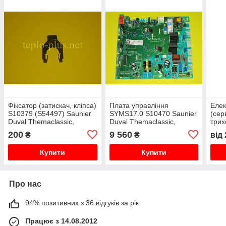
Фіксатор (затискач, кліпса)
Плата управління
Еле
S10379 (S54497) Saunier
SYMS17.0 S10470 Saunier
(сер
Duval Themaclassic,
Duval Themaclassic,
трих
Combitek, Isofast, Isotwin,
Isofast, Combitek,
S105
200
9 560
₴
₴
від
Themafast
Thematek, Themafast,
Isof
Renova Star
Купити
Купити
Про нас
94% позитивних з 36 відгуків за рік
Працює з 14.08.2012