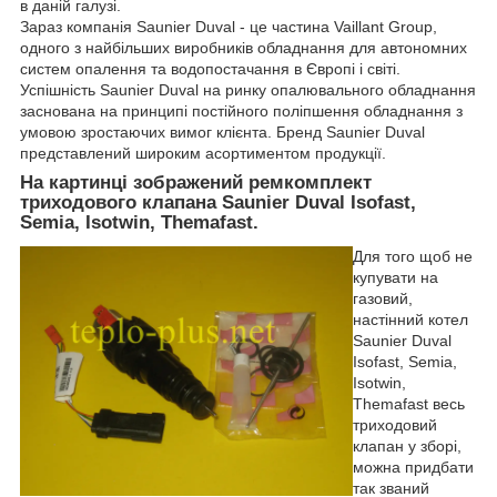
в даній галузі.
Зараз компанія Saunier Duval - це частина Vaillant Group,
одного з найбільших виробників обладнання для автономних
систем опалення та водопостачання в Європі і світі.
Успішність Saunier Duval на ринку опалювального обладнання
заснована на принципі постійного поліпшення обладнання з
умовою зростаючих вимог клієнта. Бренд Saunier Duval
представлений широким асортиментом продукції.
На картинці зображений ремкомплект
триходового клапана Saunier Duval Isofast,
Semia, Isotwin, Themafast.
Для того щоб не
купувати на
газовий,
настінний котел
Saunier Duval
Isofast, Semia,
Isotwin,
Themafast весь
триходовий
клапан у зборі,
можна придбати
так званий