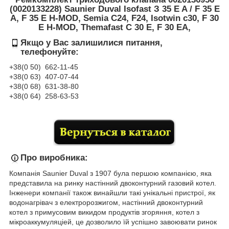
(0020133228) Saunier Duval Isofast З 35 E A / F 35 E
A, F 35 E H-MOD, Semia С24, F24, Isotwin c30, F 30
E H-MOD, Themafast C 30 E, F 30 EA,
Якщо у Вас залишилися питання,
телефонуйте:
+38(0 50) 662-11-45
+38(0 63) 407-07-44
+38(0 68) 631-38-80
+38(0 64) 258-63-53
Про виробника:
Компанія Saunier Duval з 1907 була першою компанією, яка
представила на ринку настінний двоконтурний газовий котел.
Інженери компанії також винайшли такі унікальні пристрої, як
водонагрівач з електророзжигом, настінний двоконтурний
котел з примусовим викидом продуктів згоряння, котел з
мікроаккумуляціей, це дозволило їй успішно завоювати ринок