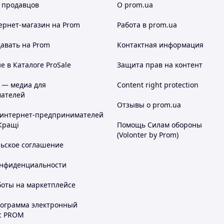
 продавцов
О prom.ua
ернет-магазин
на Prom
Работа в prom.ua
авать на Prom
Контактная информация
 в Каталоге ProSale
Защита прав на контент
 — медиа для
Content right protection
ателей
Отзывы о prom.ua
 интернет-предпринимателей
Кращі
Помощь Силам обороны
(Volonter by Prom)
льское соглашение
онфиденциальности
боты на маркетплейсе
рограмма электронный
с PROM