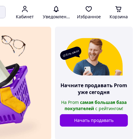
Кабинет
Уведомления
Избранное
Корзина
О! Есть заказ
Начните продавать
Prom
уже сегодня
На
Prom
самая большая база
покупателей
с рейтингом
!
Начать продавать