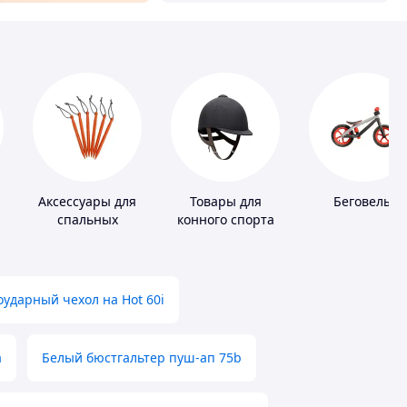
Аксессуары для
Товары для
Беговелы
спальных
конного спорта
мешков,
карематов и
палаток
ударный чехол на Hot 60i
а
Белый бюстгальтер пуш-ап 75b