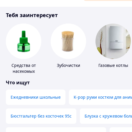
Материалы для ремонта
Тебя заинтересует
Спорт и отдых
Средства от
Зубочистки
Газовые котлы
насекомых
Что ищут
Ежедневники школьные
K-pop руми костюм для ани
Бюстгальтер без косточек 95с
Блузка с кружевом бо