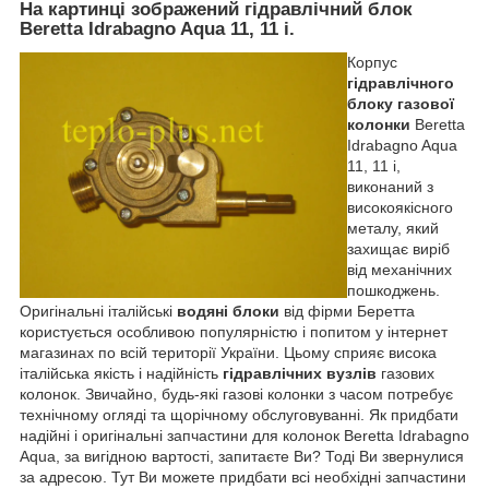
На картинці зображений гідравлічний блок
Beretta Idrabagno Aqua 11, 11 i.
Корпус
гідравлічного
блоку газової
колонки
Beretta
Idrabagno Aqua
11, 11 i,
виконаний з
високоякісного
металу, який
захищає виріб
від механічних
пошкоджень.
Оригінальні італійські
водяні блоки
від фірми Беретта
користується особливою популярністю і попитом у інтернет
магазинах по всій території України. Цьому сприяє висока
італійська якість і надійність
гідравлічних вузлів
газових
колонок. Звичайно, будь-які газові колонки з часом потребує
технічному огляді та щорічному обслуговуванні. Як придбати
надійні і оригінальні запчастини для колонок Beretta Idrabagno
Aqua, за вигідною вартості, запитаєте Ви? Тоді Ви звернулися
за адресою. Тут Ви можете придбати всі необхідні запчастини