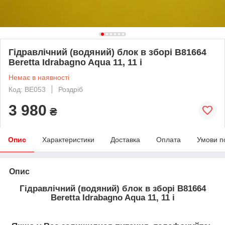
Гідравлічний (водяний) блок в зборі B81664
Beretta Idrabagno Aqua 11, 11 i
Немає в наявності
Код: BE053
Роздріб
3 980
₴
Опис
Характеристики
Доставка
Оплата
Умови п
Опис
Гідравлічний (водяний) блок в зборі B81664
Beretta Idrabagno Aqua 11, 11 i