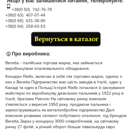
Якщо у Вас залишилися питання, телефонуйте:
+38(0 50) 74
2-76
-78
+38(0 63) 407-07-44
+38(0 68) 631-38-80
+38(0 64) 258-63-53
Про виробника:
Beretta - італійська торгова марка, яка займається
виробництвом опалювального обладнання.
Концерн Riello, включає в себе сім торгових марок, однією з
них є Beretta.Підприємство має шість заводів в Італії, один у
Канаді та один в Польщі.Історія Riello почалася із заснування
майстерні по виробництву дизельних пальників у 1922 році в
Італії, братами Риелло.На світовому ринку компанія
з'являється з вересня 1950 року, продаючи пальника і
зареєструвавшись як металообробне підприємство.Далі
компанія розвиває сегмент побутового опалення, під брендом
Beretta.Зараз у концерну 3000 співробітників, на світовому
ринку 27 філій, а річний оборот більше півмільярда євро.