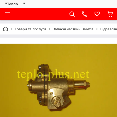
"Тепло+..."
Товари та послуги
Запасні частини Beretta
Гідравліч