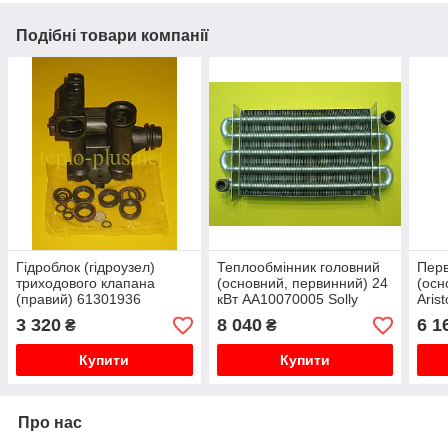
Подібні товари компанії
Гідроблок (гідроузел)
Теплообмінник головний
Перв
триходового клапана
(основний, первинний) 24
(осн
(правий) 61301936
кВт AA10070005 Solly
Aris
Chaffoteaux Elexia, Elexia
Primer Primer D24, D24F
Syst
3 320
8 040
6 1
₴
₴
Comfort 24 CF, 24 FF
Plus
Купити
Купити
Про нас