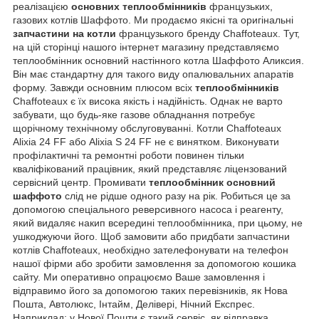
реалізацією
основних теплообмінників
французьких,
газових котлів Шаффото. Ми продаємо якісні та оригінальні
запчастини на котли
французького бренду Chaffoteaux. Тут,
на цій сторінці нашого інтернет магазину представляємо
теплообмінник основний настінного котла Шаффото Аликсия.
Він має стандартну для такого виду опалювальних апаратів
форму. Завжди основним плюсом всіх
теплообмінників
Chaffoteaux є їх висока якість і надійність. Однак не варто
забувати, що будь-яке газове обладнання потребує
щорічному технічному обслуговуванні. Котли Chaffoteaux
Alixia 24 FF або Alixia S 24 FF не є винятком. Виконувати
профілактичні та ремонтні роботи повинен тільки
кваліфікований працівник, який представляє ліцензований
сервісний центр. Промивати
теплообмінник основний
шаффото
слід не рідше одного разу на рік. Робиться це за
допомогою спеціального реверсивного насоса і реагенту,
який видаляє накип всередині теплообмінника, при цьому, не
ушкоджуючи його. Щоб замовити або придбати запчастини
котлів Chaffoteaux, необхідно зателефонувати на телефон
нашої фірми або зробити замовлення за допомогою кошика
сайту. Ми оперативно опрацюємо Ваше замовлення і
відправимо його за допомогою таких перевізників, як Нова
Пошта, Автолюкс, Інтайм, Делівері, Нічний Експрес.
Наприклад: у Нової Пошти є такий сервіс, як відправка