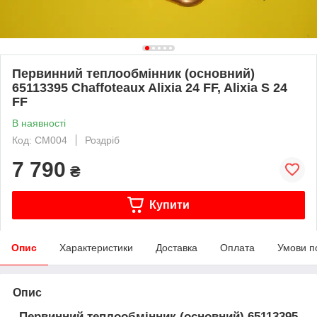
Первинний теплообмінник (основний)
65113395 Chaffoteaux Alixia 24 FF, Alixia S 24
FF
В наявності
Код: CM004
Роздріб
7 790
₴
Купити
Опис
Характеристики
Доставка
Оплата
Умови п
Опис
Первинний теплообмінник (основний) 65113395