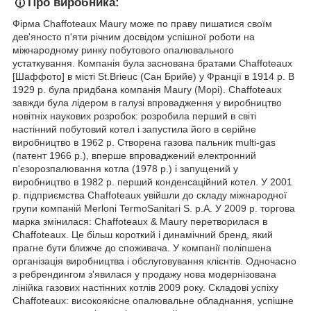
Про виробника:
Фірма Chaffoteaux Maury може по праву пишатися своїм
дев'яносто п'яти річним досвідом успішної роботи на
міжнародному ринку побутового опалювального
устаткування. Компанія була заснована братами Chaffoteaux
[Шаффото] в місті St.Brieuc (Сан Брийе) у Франції в 1914 р. В
1929 р. була придбана компанія Maury (Морі). Chaffoteaux
завжди була лідером в галузі впровадження у виробництво
новітніх наукових розробок: розробила перший в світі
настінний побутовий котел і запустила його в серійне
виробництво в 1962 р. Створена газова пальник multi-gas
(патент 1966 р.), вперше впроваджений електронний
п'єзорозпалювання котла (1978 р.) і запущений у
виробництво в 1982 р. перший конденсаційний котел. У 2001
р. підприємства Chaffoteaux увійшли до складу міжнародної
групи компаній Merloni TermoSanitari S. p.A. У 2009 р. торгова
марка змінилася: Chaffoteaux & Maury перетворилася в
Chaffoteaux. Це більш короткий і динамічний бренд, який
прагне бути ближче до споживача. У компанії поліпшена
організація виробництва і обслуговування клієнтів. Одночасно
з ребрендингом з'явилася у продажу нова модернізована
лінійка газових настінних котлів 2009 року. Складові успіху
Chaffoteaux: високоякісне опалювальне обладнання, успішне