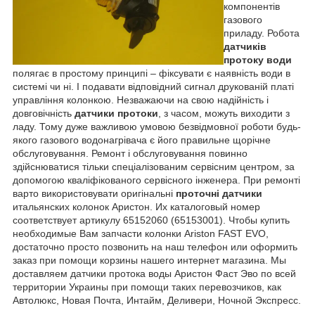
компонентів
газового
приладу. Робота
датчиків
протоку води
полягає в простому принципі – фіксувати є наявність води в
системі чи ні. І подавати відповідний сигнал друкованій платі
управління колонкою. Незважаючи на свою надійність і
довговічність
датчики протоки
, з часом, можуть виходити з
ладу. Тому дуже важливою умовою безвідмовної роботи будь-
якого газового водонагрівача є його правильне щорічне
обслуговування. Ремонт і обслуговування повинно
здійснюватися тільки спеціалізованим сервісним центром, за
допомогою кваліфікованого сервісного інженера. При ремонті
варто використовувати оригінальні
проточні датчики
итальянских колонок Аристон. Их каталоговый номер
соответствует артикулу 65152060 (65153001). Чтобы купить
необходимые Вам запчасти колонки Ariston FAST EVO,
достаточно просто позвонить на наш телефон или оформить
заказ при помощи корзины нашего интернет магазина. Мы
доставляем датчики протока воды Аристон Фаст Эво по всей
территории Украины при помощи таких перевозчиков, как
Автолюкс, Новая Почта, Интайм, Деливери, Ночной Экспресс.