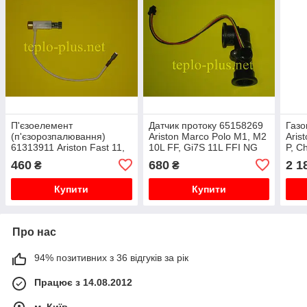
П'єзоелемент
Датчик протоку 65158269
Газо
(п'єзорозпалювання)
Ariston Marco Polo M1, M2
Aris
61313911 Ariston Fast 11,
10L FF, Gi7S 11L FFI NG
P, C
14, 16 CF P, Chaffoteaux
14 C
460
680
2 1
₴
₴
Fluendo 11, 14 CF P
Купити
Купити
Про нас
94% позитивних з 36 відгуків за рік
Працює з 14.08.2012
м. Київ