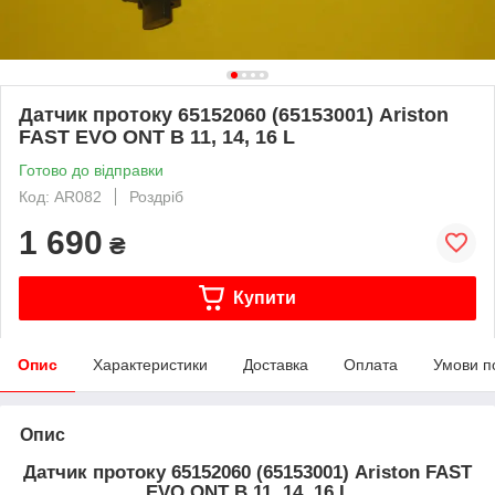
Датчик протоку 65152060 (65153001) Ariston
FAST EVO ONT B 11, 14, 16 L
Готово до відправки
Код: AR082
Роздріб
1 690
₴
Купити
Опис
Характеристики
Доставка
Оплата
Умови п
Опис
Датчик протоку 65152060 (65153001) Ariston FAST
EVO ONT B 11, 14, 16 L