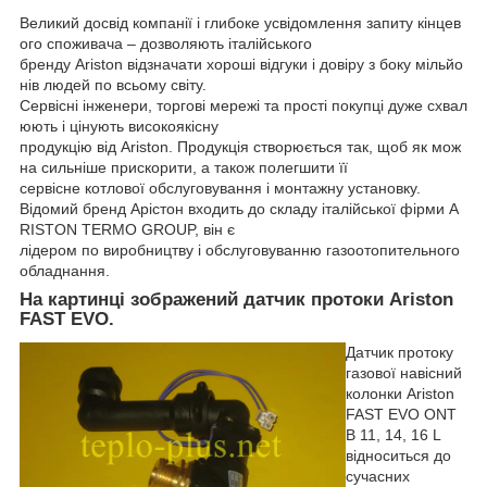
Великий
досвід
компанії
і
глибоке
усвідомлення
запиту
кінцев
ого
споживача
–
дозволяють
італійського
бренду
Ariston
відзначати
хороші
відгуки
і
довіру
з
боку
мільйо
нів
людей
по
всьому
світу
.
Сервісні
інженери
,
торгові
мережі
та
прості
покупці
дуже
схвал
юють
і
цінують
високоякісну
продукцію
від
Ariston
.
Продукція
створюється
так
,
щоб
як
мож
на
сильніше
прискорити
,
а
також
полегшити
її
сервісне
котлової
обслуговування
і
монтажну
установку
.
Відомий
бренд
Арістон
входить
до
складу
італійської
фірми
A
RISTON
TERMO
GROUP
,
він
є
лідером
по
виробництву
і
обслуговуванню
газоотопительного
обладнання
.
На картинці зображений д
атчик протоки Ariston
FAST EVO
.
Датчик протоку
газової навісний
колонки Ariston
FAST EVO ONT
B 11, 14, 16 L
відноситься до
сучасних