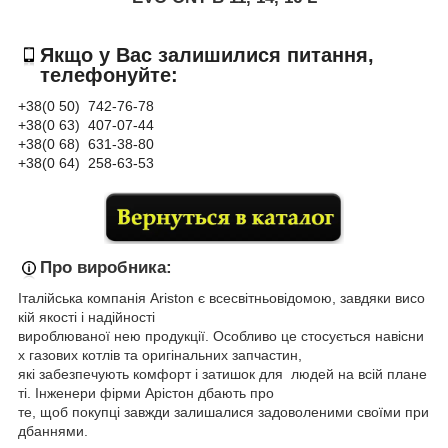
Якщо у Вас залишилися питання,
телефонуйте:
+38(0 50) 742-76-78
+38(0 63) 407-07-44
+38(0 68) 631-38-80
+38(0 64) 258-63-53
Про виробника:
Італійська
компанія
Ariston
є
всесвітньовідомою
,
завдяки
висо
кій
якості
і
надійності
вироблюваної
нею
продукції
.
Особливо
це
стосується
навісни
х
газових
котлів
та
оригінальних
запчастин
,
які
забезпечують
комфорт
і
затишок
для
людей
на
всій
плане
ті
.
Інженери
фірми
Арістон
дбають
про
те
,
щоб
покупці
завжди
залишалися
задоволеними
своїми
при
дбаннями
.