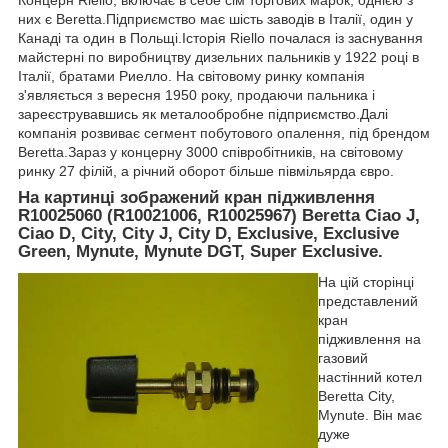
Концерн Riello, включає в себе сім торгових марок, однією з
них є Beretta.Підприємство має шість заводів в Італії, один у
Канаді та один в Польщі.Історія Riello почалася із заснування
майстерні по виробництву дизельних пальників у 1922 році в
Італії, братами Риелло. На світовому ринку компанія
з'являється з вересня 1950 року, продаючи пальника і
зареєструвавшись як металообробне підприємство.Далі
компанія розвиває сегмент побутового опалення, під брендом
Beretta.Зараз у концерну 3000 співробітників, на світовому
ринку 27 філій, а річний оборот більше півмільярда євро.
На картинці зображений кран підживлення
R10025060 (R10021006, R10025967) Beretta Ciao J,
Ciao D, City, City J, City D, Exclusive, Exclusive
Green,
Mynute, Mynute DGT, Super Exclusive.
На цій сторінці
представлений
кран
підживлення на
газовий
настінний котел
Beretta City,
Mynute. Він має
дуже