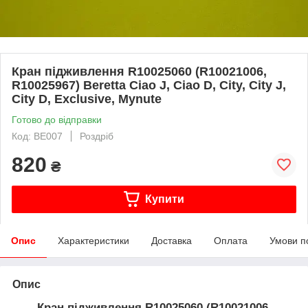
Кран підживлення R10025060 (R10021006,
R10025967) Beretta Ciao J, Ciao D, City, City J,
City D, Exclusive, Mynute
Готово до відправки
Код: BE007
Роздріб
820
₴
Купити
Опис
Характеристики
Доставка
Оплата
Умови п
Опис
Кран підживлення R10025060 (R10021006,