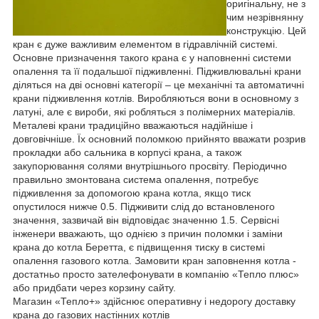
оригінальну, не з
чим незрівнянну
конструкцію. Цей
кран є дуже важливим елементом в гідравлічній системі.
Основне призначення такого крана є у наповненні системи
опалення та її подальшої підживленні. Підживлювальні крани
діляться на дві основні категорії – це механічні та автоматичні
крани підживлення котлів. Виробляються вони в основному з
латуні, але є вироби, які робляться з полімерних матеріалів.
Металеві крани традиційно вважаються надійніше і
довговічніше. Їх основний поломкою прийнято вважати розрив
прокладки або сальника в корпусі крана, а також
закупорювання солями внутрішнього просвіту. Періодично
правильно змонтована система опалення, потребує
підживлення за допомогою крана котла, якщо тиск
опустилося нижче 0.5. Підживити слід до встановленого
значення, зазвичай він відповідає значенню 1.5. Сервісні
інженери вважають, що однією з причин поломки і заміни
крана до котла Беретта, є підвищення тиску в системі
опалення газового котла. Замовити кран заповнення котла -
достатньо просто зателефонувати в компанію «Тепло плюс»
або придбати через корзину сайту.
Магазин «Тепло+» здійснює оперативну і недорогу доставку
крана до газових настінних котлів