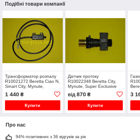
Подібні товари компанії
Трансформатор розпалу
Датчик протоку
Газо
R10021272 Beretta Ciao N,
R10022348 Beretta City,
R100
Smart City, Mynute,
Mynute, Super Exclusive
Beret
Kompakt
Excl
1 440
870
3 1
₴
від
₴
Supe
Купити
Купити
Про нас
94% позитивних з 36 відгуків за рік