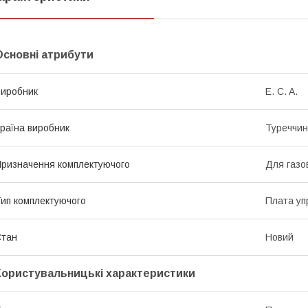
Основні атрибути
иробник
E. C. A.
раїна виробник
Туреччи
ризначення комплектуючого
Для газов
ип комплектуючого
Плата уп
Стан
Новий
Користувальницькі характеристики