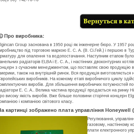
Про виробника:
lgincan Group заснована в 1950 році як інженерне бюро. У 1957 ро
иробництво під торговою маркою Е. С. А. (В. Сі.Гей.) і першою в Ту
рматуру для опалення та водопостачання. Наступним етапом було 
анельних радіаторів ELBA і E. C. A., і настінних двоконтурних котлі
онцерн з сучасним менеджментом, що поставляє свою продукцію в кр
мерики, також на внутрішній ринок. Вся продукція виготовляється 
вропейських виробників. На кожному етапі виробничого циклу здій
омплектуючих виробів. Для збільшення виробничих потужностей по
адіатори E. C. A.. Велика частина продукції продається на ринку Ні
ро високу якість виробів. Вже більше половини сторіччя концерн E
омпанією і компанією світового класу.
На картинці зображено плата управління Honeywell (4
Регулювання, управлінн
газовому, настінному к
плати електронного упр