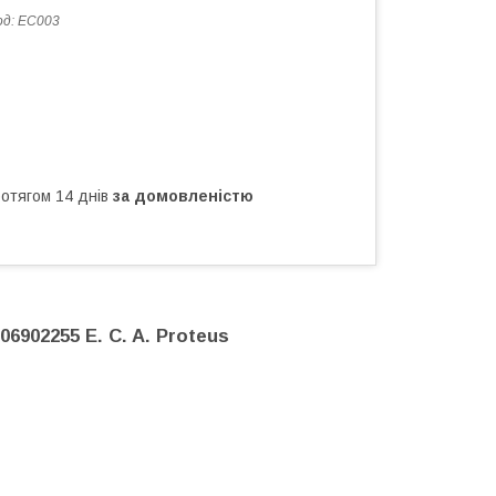
од:
EC003
ротягом 14 днів
за домовленістю
6902255 E. C. A. Proteus