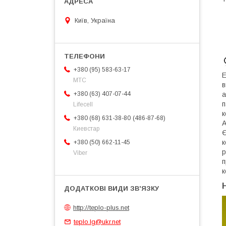
Київ, Україна
+380 (95) 583-63-17
E
МТС
в
+380 (63) 407-07-44
а
п
Lifecell
к
486-87-68
+380 (68) 631-38-80
А
Киевстар
Є
к
+380 (50) 662-11-45
р
Viber
п
к
http://teplo-plus.net
teplo.lg@ukr.net