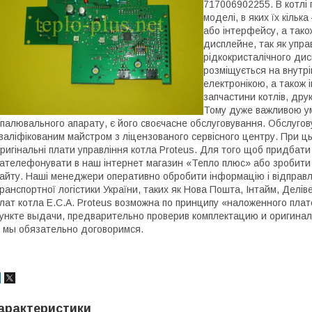
717006902255. В котлі 
моделі, в яких їх кільк
або інтерфейсу, а тако
дисплейне, так як упр
рідкокристалічного дис
розміщується на внутрі
електронікою, а також і
запчастини котлів, дру
Тому дуже важливою ум
палювального апарату, є його своєчасне обслуговування. Обслугов
валіфікованим майстром з ліцензованого сервісного центру. При ць
ригінальні плати управління котла Proteus. Для того щоб придбати
ателефонувати в наш інтернет магазин «Тепло плюс» або зробити
айту. Наші менеджери оперативно обробити інформацію і відправ
ранспортної логістики України, таких як Нова Пошта, Інтайм, Делів
лат котла E.C.A. Proteus возможна по принципу «наложенного плате
ункте выдачи, предварительно проверив комплектацию и оригиналь
 мы обязательно договоримся.
арактеристики