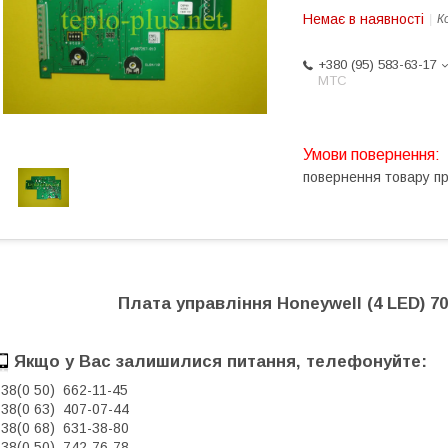
Немає в наявності
К
+380 (95) 583-63-17
МТС
повернення товару п
Плата управління Honeywell (4 LED) 700
Якщо у Вас залишилися питання, телефонуйте:
38(0 50) 662-11-45
38(0 63) 407-07-44
38(0 68) 631-38-80
38(0 50) 742-76-78