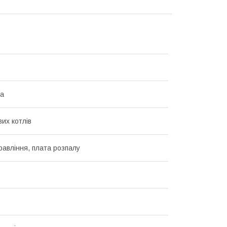
на
их котлів
равління, плата розпалу