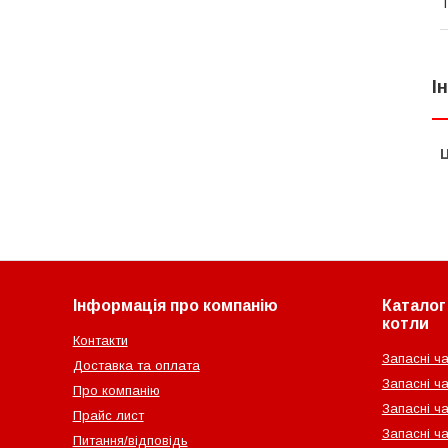
Т
І
Ц
Інформація про компанію
Каталог 
котли
Контакти
Запасні ча
Доставка та оплата
Запасні ча
Про компанію
Запасні ч
Прайс лист
Запасні ча
Питання/відповідь