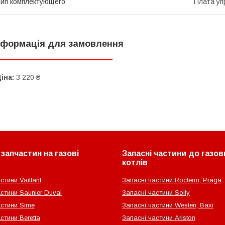
ип комплектующего
Плата уп
нформація для замовлення
іна:
3 220 ₴
запчастин на газові
Запасні частини до газов
котлів
стини Vaillant
Запасні частини Rocterm, Praga
стини Saunier Duval
Запасні частини Solly
астини Sime
Запасні частини Westen, Baxi
стини Beretta
Запасні частини Ariston