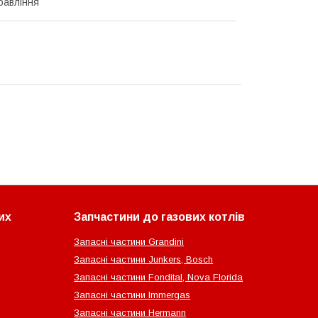
равління
их
Запчастини до газових котлів
Запасні частини Grandini
Запасні частини Junkers, Bosch
Запасні частини Fondital, Nova Florida
Запасні частини Immergas
Запасні частини Hermann