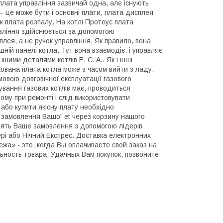
плата управління зазвичай одна, але існують
а – це може бути і основні плати, плата дисплея
ж плата розпалу. На котлі Протеус плата
авління здійснюється за допомогою
плея, а не ручок управління. Як правило, вона
шній панелі котла. Тут вона взаємодіє, і управляє
ншими деталями котлів E. C. A.. Як і інші
кована плата котла може з часом вийти з ладу.
овою довговічної експлуатації газового
ування газових котлів має, проводиться
ому при ремонті і слід використовувати
 або купити якісну плату необхідно
 замовлення Вашої et через корзину нашого
лять Ваше замовлення з допомогою лідерів
ері або Нічний Експрес. Доставка електронних
жа» - это, когда Вы оплачиваете свой заказ на
ность товара. Удачных Вам покупок, позвоните,