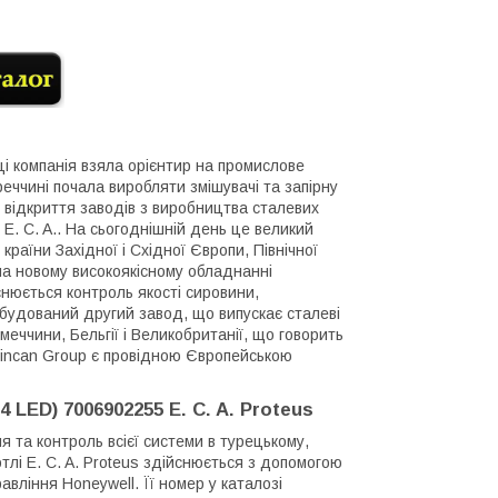
ці компанія взяла орієнтир на промислове
реччині почала виробляти змішувачі та запірну
відкриття заводів з виробництва сталевих
в E. C. A.. На сьогоднішній день це великий
аїни Західної і Східної Європи, Північної
на новому високоякісному обладнанні
снюється контроль якості сировини,
будований другий завод, що випускає сталеві
меччини, Бельгії і Великобританії, що говорить
lgincan Group є провідною Європейською
 LED) 7006902255 E. C. A. Proteus
я та контроль всієї системи в турецькому,
отлі E. C. A. Proteus здійснюється з допомогою
авління Honeywell. Її номер у каталозі