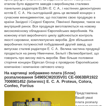
етапом було відкриття заводів з виробництва сталевих
панельних радіаторів ELBA і E. C. A., і настінних двоконтурних
котлів E. C. A.. На сьогоднішній день це великий концерн з
сучасним менеджментом, що поставляє свою продукцію в
країни Західної і Східної Європи, Північної Америки, також на
внутрішній ринок. Вся продукція виготовляється на новому
високоякісному обладнанні Європейських виробників. На
кожному етапі виробничого циклу здійснюється контроль
якості сировини, комплектуючих виробів. Для збільшення
виробничих потужностей побудований другий завод, що
випускає сталеві радіатори E. C. A.. Велика частина продукції
продається на ринку Німеччини, Бельгії і Великобританії, що
говорить про високу якість виробів. Вже більше половини
сторіччя концерн Elgincan Group є провідною Європейською
компанією і компанією світового класу.
На картинці зображено плата (блок)
розпалювання S4965CM2035V01 CE-0063BR1922
7006901452 (bitermic) E. C. A. Proteus, Colora,
Confeo, Fortius
Представлена
Вашій увазі
плата розпалу