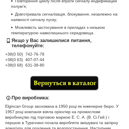
Повторення циклу після втрати сигналу индификации
полум'я;
Довготривала сигналізація, блокування, незалежно на
наявності сигналу пуску;
Можливість застосування в приладах з низькою
температурою навколишнього середовища.
Якщо у Вас залишилися питання,
телефонуйте:
+38(0 50) 74
2-76
-78
+38(0 63) 407-07-44
+38(0 68) 631-38-80
Про виробника:
Elgincan Group заснована в 1950 році як інженерне бюро. У
1957 році компанія взяла орієнтир на промислове
виробництво під торговою маркою Е. С. А. (В. Сі.Гей.) і
першою в Туреччині почала виробляти змішувачі та запірну
арматуру для опалення та водопостачання. Наступним