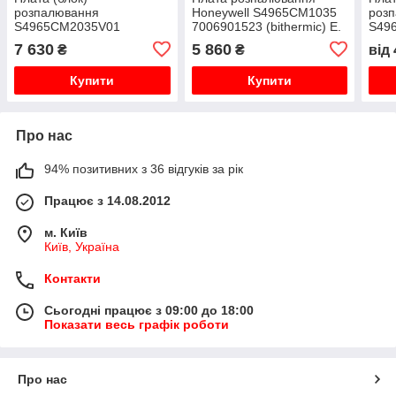
розпалювання
Honeywell S4965CM1035
розп
S4965CM2035V01
7006901523 (bithermic) E.
S49
7006901521 (monotermic)
C. A. Proteus, Colora,
700
7 630
5 860
₴
₴
від
E. C. A. Proteus, Colora,
Confeo, Fortius
(mon
Confeo, Fortius
Prot
Купити
Купити
Fort
Про нас
94% позитивних з 36 відгуків за рік
Працює з 14.08.2012
м. Київ
Київ, Україна
Контакти
Сьогодні працює з 09:00 до 18:00
Показати весь графік роботи
Про нас