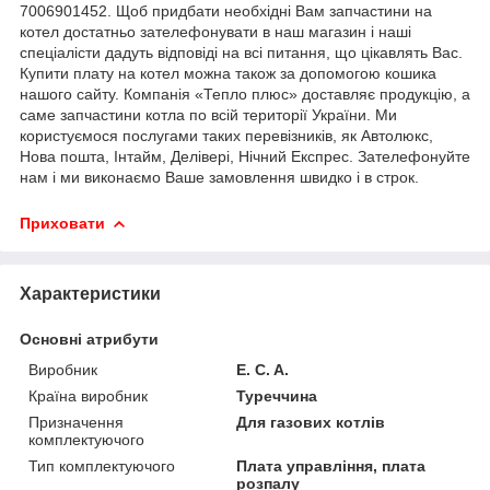
7006901452. Щоб придбати необхідні Вам запчастини на
котел достатньо зателефонувати в наш магазин і наші
спеціалісти дадуть відповіді на всі питання, що цікавлять Вас.
Купити плату на котел можна також за допомогою кошика
нашого сайту. Компанія «Тепло плюс» доставляє продукцію, а
саме запчастини котла по всій території України. Ми
користуємося послугами таких перевізників, як Автолюкс,
Нова пошта, Інтайм, Делівері, Нічний Експрес. Зателефонуйте
нам і ми виконаємо Ваше замовлення швидко і в строк.
Приховати
Характеристики
Основні атрибути
Виробник
E. C. A.
Країна виробник
Туреччина
Призначення
Для газових котлів
комплектуючого
Тип комплектуючого
Плата управління, плата
розпалу