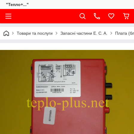
"Тепло+..."
Товари та послуги
Запасні частини E. C. A.
Плата (бл