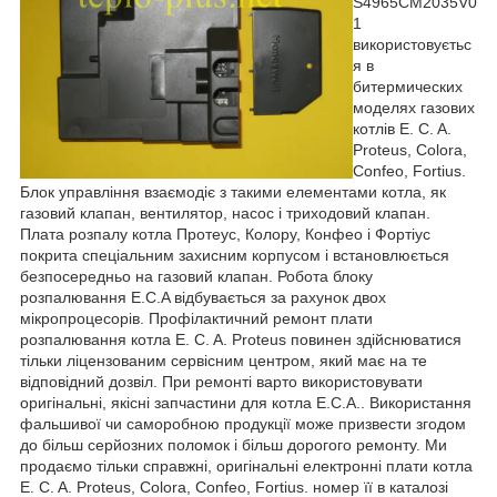
S4965CM2035V0
1
використовуєтьс
я в
битермических
моделях газових
котлів E. C. A.
Proteus, Colora,
Confeo, Fortius.
Блок управління взаємодіє з такими елементами котла, як
газовий клапан, вентилятор, насос і триходовий клапан.
Плата розпалу котла Протеус, Колору, Конфео і Фортіус
покрита спеціальним захисним корпусом і встановлюється
безпосередньо на газовий клапан. Робота блоку
розпалювання E.C.A відбувається за рахунок двох
мікропроцесорів. Профілактичний ремонт плати
розпалювання котла E. C. A. Proteus повинен здійснюватися
тільки ліцензованим сервісним центром, який має на те
відповідний дозвіл. При ремонті варто використовувати
оригінальні, якісні запчастини для котла E.C.A.. Використання
фальшивої чи саморобною продукції може призвести згодом
до більш серйозних поломок і більш дорогого ремонту. Ми
продаємо тільки справжні, оригінальні електронні плати котла
E. C. A. Proteus, Colora, Confeo, Fortius. номер її в каталозі