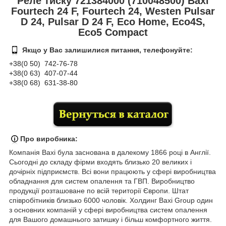
Реле тиску 721384000 (710048500) Baxi
Fourtech 24 F, Fourtech 24, Westen Pulsar
D 24, Pulsar D 24 F, Eco Home, Eco4S,
Eco5 Сompact
Якщо у Вас залишилися питання, телефонуйте:
+38(0 50) 74
2-76
-78
+38(0 63) 407-07-44
+38(0 68) 631-38-80
Про виробника:
Компанія
Baxi була заснована в далекому 1866 році в Англії.
Сьогодні до складу фірми входять близько 20 великих і
дочірніх підприємств. Всі вони працюють у сфері виробництва
обладнання для систем опалення та ГВП. Виробництво
продукції розташоване по всій території Європи. Штат
співробітників близько 6000 чоловік. Холдинг Baxi Group один
з основних компаній у сфері виробництва систем опалення
для Вашого домашнього затишку і більш комфортного життя.