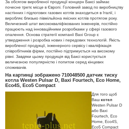
За обсягом виробленої продукції концерн Баксі займає
почесне третє місце в Європі. Головний завод по виробництву
настінних і підлогових газових котлів знаходиться в Італії, і
виробляє близько півмільйона якісних котлів протягом року.
Величезний штат висококваліфікованих інженерів, постійно
працюють над інноваційними розробками у сфері газового
опалення. Основа стратегії компанії Baxi Group є
утвердження і розробка нових і передових технологій. Якість
виробленої продукції, інженерного сервісу і кваліфікація
співробітників фірми, постійно підтримується на високому
рівні. Завдяки цьому продукція від Баксі користується
величезною популярністю і попитом серед кінцевих
споживачів.
На картинці зображено 710048500 датчик тиску
котла Westen Pulsar D, Baxi Fourtech, Eco Home,
Eco4S, Eco5 Сompact
Для того щоб
Ваш
котел
Westen Pulsar D
або Baxi
Fourtech, Eco
Home, Eco4S,
Eco5 Сompact