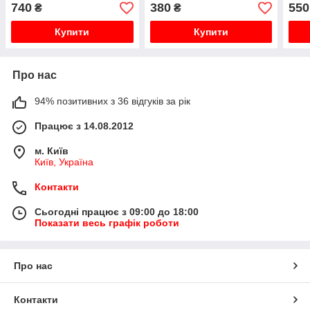
Eco Home, Eco4S, Eco5
Home, Eco4S, Eco5
Home
740
380
550
₴
₴
Сompact
Сompact
Сom
Купити
Купити
Про нас
94% позитивних з 36 відгуків за рік
Працює з 14.08.2012
м. Київ
Київ, Україна
Контакти
Сьогодні працює з 09:00 до 18:00
Показати весь графік роботи
Про нас
Контакти