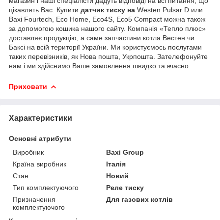
магазин і наші спеціалісти дадуть відповіді на всі питання, що
цікавлять Вас. Купити
датчик тиску на
Westen Pulsar D или
Baxi Fourtech, Eco Home, Eco4S, Eco5 Сompact можна також
за допомогою кошика нашого сайту. Компанія «Тепло плюс»
доставляє продукцію, а саме запчастини котла Вестен чи
Баксі на всій території України. Ми користуємось послугами
таких перевізників, як Нова пошта, Укрпошта. Зателефонуйте
нам і ми здійснимо Ваше замовлення швидко та вчасно.
Приховати
Характеристики
Основні атрибути
Виробник
Baxi Group
Країна виробник
Італія
Стан
Новий
Тип комплектуючого
Реле тиску
Призначення
Для газових котлів
комплектуючого