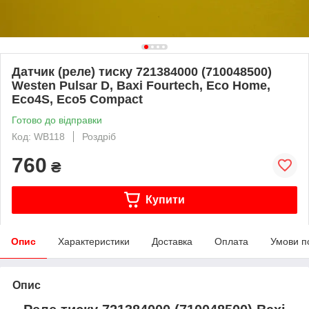
Датчик (реле) тиску 721384000 (710048500)
Westen Pulsar D, Baxi Fourtech, Eco Home,
Eco4S, Eco5 Сompact
Готово до відправки
Код: WB118
Роздріб
760
₴
Купити
Опис
Характеристики
Доставка
Оплата
Умови п
Опис