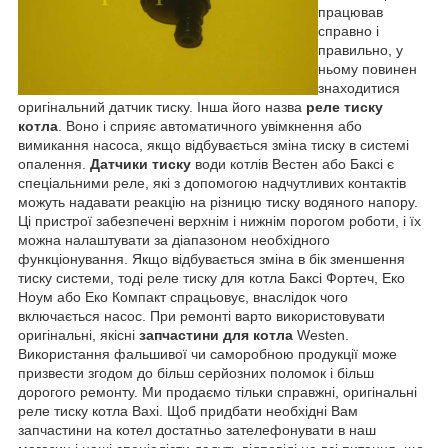
працював
справно і
правильно, у
ньому повинен
знаходитися
оригінальний датчик тиску. Інша його назва
реле тиску
котла
. Воно і сприяє автоматичного увімкнення або
вимикання насоса, якщо відбувається зміна тиску в системі
опалення.
Датчики тиску
води котлів Вестен або Баксі є
спеціальними реле, які з допомогою надчутливих контактів
можуть надавати реакцію на різницю тиску водяного напору.
Ці пристрої забезпечені верхнім і нижнім порогом роботи, і їх
можна налаштувати за діапазоном необхідного
функціонування. Якщо відбувається зміна в бік зменшення
тиску системи, тоді реле тиску для котла Баксі Фортеч, Еко
Ноум або Еко Компакт спрацьовує, внаслідок чого
включається насос. При ремонті варто використовувати
оригінальні, якісні
запчастини для котла
Westen.
Використання фальшивої чи саморобною продукції може
призвести згодом до більш серйозних поломок і більш
дорогого ремонту. Ми продаємо тільки справжні, оригінальні
реле тиску котла Baxi. Щоб придбати необхідні Вам
запчастини на котел достатньо зателефонувати в наш