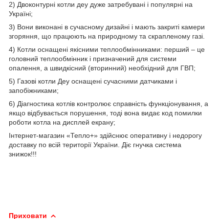
2) Двоконтурні котли деу дуже затребувані і популярні на
Україні;
3) Вони виконані в сучасному дизайні і мають закриті камери
згоряння, що працюють на природному та скрапленому газі.
4) Котли оснащені якісними теплообмінниками: перший – це
головний теплообмінник і призначений для системи
опалення, а швидкісний (вторинний) необхідний для ГВП;
5) Газові котли Деу оснащені сучасними датчиками і
запобіжниками;
6) Діагностика котлів контролює справність функціонування, а
якщо відбувається порушення, тоді вона видає код помилки
роботи котла на дисплей екрану;
Інтернет-магазин «Тепло+» здійснює оперативну і недорогу
доставку по всій території України. Діє гнучка система
знижок!!!
Приховати