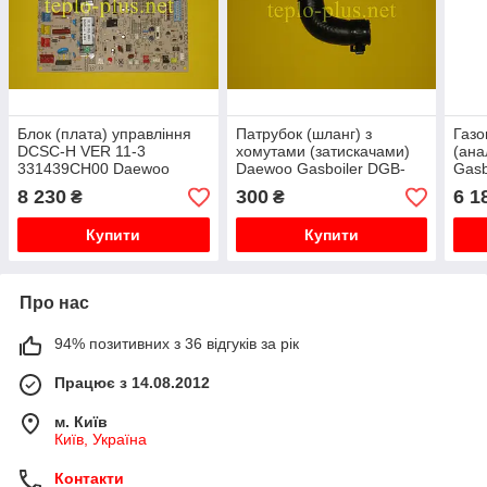
Блок (плата) управління
Патрубок (шланг) з
Газо
DCSС-H VER 11-3
хомутами (затискачами)
(ана
331439CH00 Daewoo
Daewoo Gasboiler DGB-
Gasb
Gasboiler DGB-130, 160,
100, 130, 160, 200, 250,
160,
8 230
300
6 1
₴
₴
200, 250, 300, 350
300 MSC/MES, 350 MES
ICH
MSC/MES
Купити
Купити
Про нас
94% позитивних з 36 відгуків за рік
Працює з 14.08.2012
м. Київ
Київ, Україна
Контакти