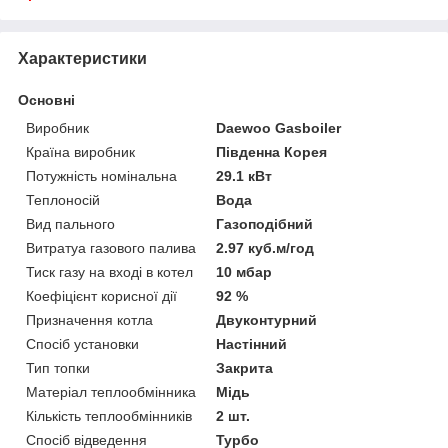
Характеристики
Основні
Виробник
Daewoo Gasboiler
Країна виробник
Південна Корея
Потужність номінальна
29.1 кВт
Теплоносій
Вода
Вид пального
Газоподібний
Витратуа газового палива
2.97 куб.м/год
Тиск газу на вході в котел
10 мбар
Коефіцієнт корисної дії
92 %
Призначення котла
Двуконтурний
Спосіб установки
Настінний
Тип топки
Закрита
Матеріал теплообмінника
Мідь
Кількість теплообмінників
2 шт.
Спосіб відведення
Турбо