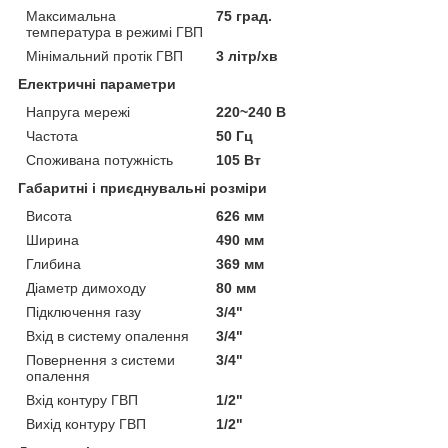
Максимальна
75 град.
температура в режимі ГВП
Мінімальний протік ГВП
3 літр/хв
Електричні параметри
Напруга мережі
220~240 В
Частота
50 Гц
Споживана потужність
105 Вт
Габаритні і приєднувальні розміри
Висота
626 мм
Ширина
490 мм
Глибина
369 мм
Діаметр димоходу
80 мм
Підключення газу
3/4"
Вхід в систему опалення
3/4"
Повернення з системи
3/4"
опалення
Вхід контуру ГВП
1/2"
Вихід контуру ГВП
1/2"