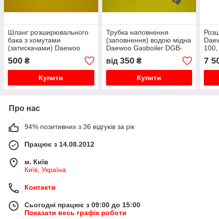
Шланг розширювального
Трубка наповнення
Розш
бака з хомутами
(заповнення) водою мідна
Daew
(затискачами) Daewoo
Daewoo Gasboiler DGB-
100,
Gasboiler DGB-100, 130,
100, 130, 160, 200
ICH
500
350
7 5
₴
від
₴
160, 200 ICH/KFC/MSC
MSC/MES
Купити
Купити
Про нас
94% позитивних з 36 відгуків за рік
Працює з 14.08.2012
м. Київ
Київ, Україна
Контакти
Сьогодні працює з 09:00 до 15:00
Показати весь графік роботи