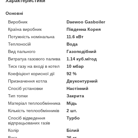
Характеристики
Основні
Виробник
Daewoo Gasboiler
Країна виробник
Південна Корея
Потужність номінальна
11.6 кВт
Теплоносій
Вода
Вид пального
Газоподібний
Витратуа газового палива
1.14 куб.м/год
Тиск газу на вході в котел
10 мбар
Коефіцієнт корисної дії
92 %
Призначення котла
Двуконтурний
Спосіб установки
Настінний
Тип топки
Закрита
Матеріал теплообмінника
Мідь
Кількість теплообмінників
2 шт.
Спосіб відведення
Турбо
відпрацьованих газів
Колір
Білий
Вага
26 кг