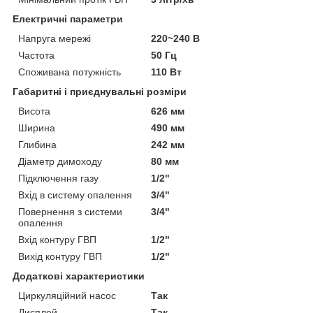
Електричні параметри
Напруга мережі
220~240 В
Частота
50 Гц
Споживана потужність
110 Вт
Габаритні і приєднувальні розміри
Висота
626 мм
Ширина
490 мм
Глибина
242 мм
Діаметр димоходу
80 мм
Підключення газу
1/2"
Вхід в систему опалення
3/4"
Повернення з системи
3/4"
опалення
Вхід контуру ГВП
1/2"
Вихід контуру ГВП
1/2"
Додаткові характеристики
Циркуляційний насос
Так
Дисплей
Так