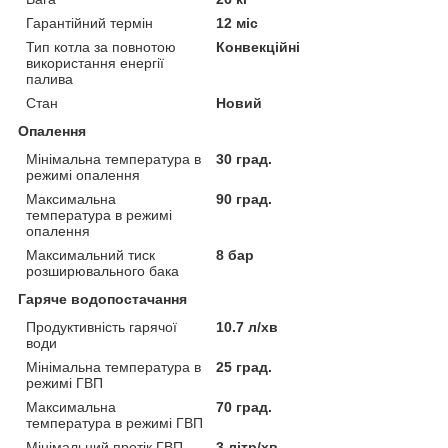
Гарантійний термін
12 міс
Тип котла за повнотою
Конвекційні
використання енергії
палива
Стан
Новий
Опалення
Мінімальна температура в
30 град.
режимі опалення
Максимальна
90 град.
температура в режимі
опалення
Максимальний тиск
8 бар
розширювального бака
Гаряче водопостачання
Продуктивність гарячої
10.7 л/хв
води
Мінімальна температура в
25 град.
режимі ГВП
Максимальна
70 град.
температура в режимі ГВП
Мінімальний протік ГВП
3 літр/хв