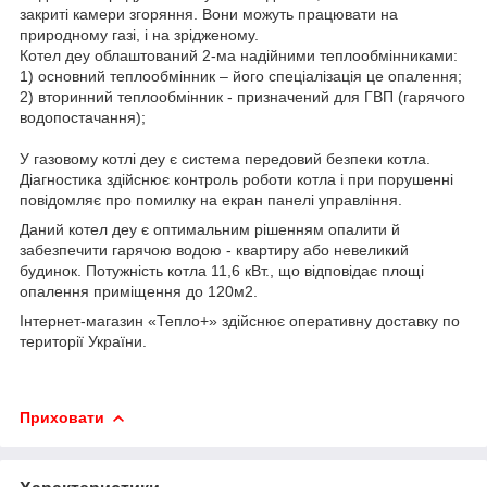
закриті камери згоряння. Вони можуть працювати на
природному газі, і на зрідженому.
Котел деу облаштований 2-ма надійними теплообмінниками:
1) основний теплообмінник – його спеціалізація це опалення;
2) вторинний теплообмінник - призначений для ГВП (гарячого
водопостачання);
У газовому котлі деу є система передовий безпеки котла.
Діагностика здійснює контроль роботи котла і при порушенні
повідомляє про помилку на екран панелі управління.
Даний
котел деу
є оптимальним рішенням опалити й
забезпечити гарячою водою - квартиру або невеликий
будинок. Потужність котла 11,6 кВт., що відповідає площі
опалення приміщення до 120м2.
Інтернет-магазин «Тепло+» здійснює оперативну доставку по
території України.
Приховати