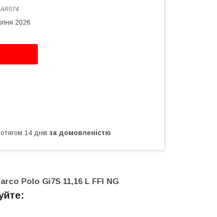
:
AR074
рпня 2026
ротягом 14 днів
за домовленістю
arco Polo
Gi7S 11,16 L FFI NG
уйте: