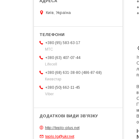
+
+
Київ, Україна
+
+380 (95) 583-63-17
МТС
І
+380 (63) 407-07-44
О
Lifecell
л
486-87-68
+380 (68) 631-38-80
п
Киевстар
В
+380 (50) 662-11-45
в
Viber
С
П
м
В
о
http://teplo-plus.net
teplo.lg@ukr.net