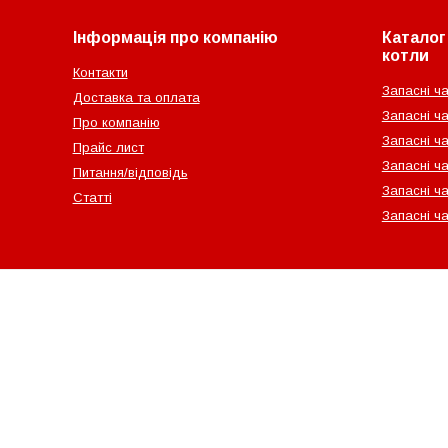
Інформація про компанію
Каталог 
котли
Контакти
Запасні ча
Доставка та оплата
Запасні ча
Про компанію
Запасні ч
Прайс лист
Запасні ча
Питання/відповідь
Запасні ча
Статті
Запасні ч