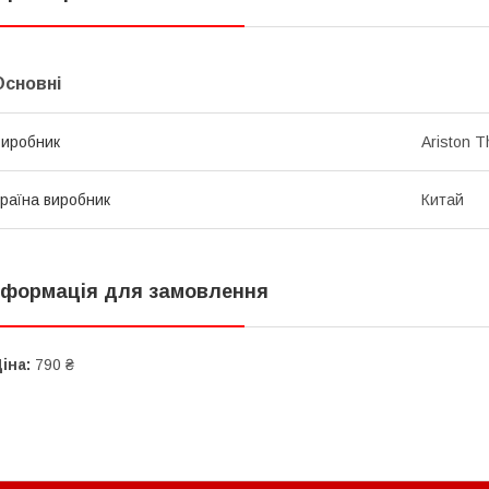
Основні
иробник
Ariston 
раїна виробник
Китай
нформація для замовлення
іна:
790 ₴