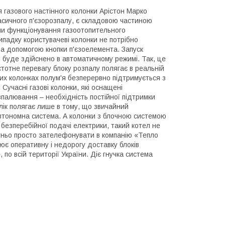
 газового настінного колонки Арістон Марко
ласичного п'єзорозпалу, є складовою частиною
ми функціонування газоотопительного
падку користувачеві колонки не потрібно
за допомогою кнопки п'єзоелемента. Запуск
н буде здійснено в автоматичному режимі. Так, це
Істотне перевагу блоку розпалу полягає в реальній
нних колонках полум'я безперервно підтримується з
Сучасні газові колонки, які оснащені
алювання – необхідність постійної підтримки
лік полягає лише в тому, що звичайний
втономна система. А колонки з блочною системою
 безперебійної подачі електрики, такий котел не
атньо просто зателефонувати в компанію «Тепло
є оперативну і недорогу доставку блоків
 по всій території України. Діє гнучка система