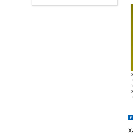
р
з
п
р
з
Х