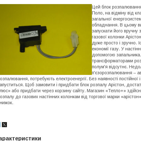
Цей блок розпалювання
Поло, на відміну від к
загальної енергосисте
обладнання. В цьому ви
запускати його вручну 
газової колонки Арісто
дуже просто і зручно. 
економії газу. У насті
допомогою запальника. 
трансформаторами розп
полум'я відсутнє. Недо
п'єзорозпалювання – а
озпалювання, потребують електроенергії. Без наявності постійної і
апуститься. Щоб замовити і придбати блок розпалу Арістон, дост
люс» або придбати через корзину сайту. Магазин «Тепло+» здійсню
озпалу до газових настінних колонкам від торгової марки «арістон»,
нижок.
арактеристики