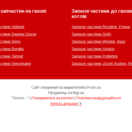
запчастин на газові
Запасні частини до газов
котлів
стини Vaillant
Запасні частини Rocterm, Praga
стини Saunier Duval
Запасні частини Solly
астини Sime
Запасні частини Westen, Baxi
стини Beretta
Запасні частини Ariston
стини Termet
Запасні частини Potterton
астини Viessmann
Запасні частини Zoom Boilers, Re
Сайт створений на маркетплейсі
Prom.ua
Продавець на Bigl.ua
"Тепло+..." |
Поскаржитися на контент
|
Політика конфіденційності
Select Language
▼