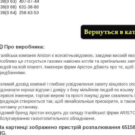
38(0 63) 407-07-44
38(0 68) 631-38-80
38(0 64) 258-63-53
Про виробника:
талійська компанія Ariston є всесвітньовідомою, завдяки високій яко
собливо це стосується газових навісних котлів та оригінальних за
юдей на всій планеті. Інженери фірми Арістон дбають про те, що
ридбаннями.
еликий досвід компанії і глибоке усвідомлення запиту кінцевого сп
ідзначати хороші відгуки і довіру з боку мільйонів людей по всьому 
ервісні інженери, торгові мережі та прості покупці дуже схвалюють і
родукція створюється так, щоб якнайсильніше прискорити, а також 
онтажну установку.
ідомий бренд Арістон входить до складу італійської фірми ARIST
бслуговуванню газоотопительного обладнання.
На картинці зображено пристрій розпалювання 65158
NG.