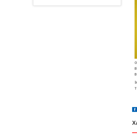
о
в
в
І
т
Х