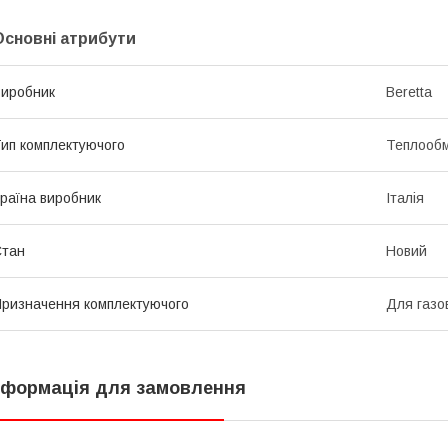
Основні атрибути
иробник
Beretta
ип комплектуючого
Теплообм
раїна виробник
Італія
Стан
Новий
ризначення комплектуючого
Для газов
нформація для замовлення