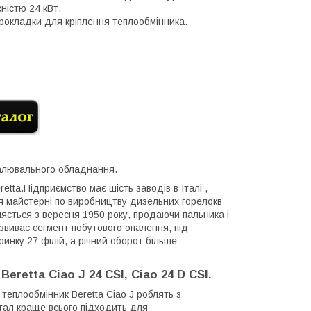
ністю 24 кВт.
рокладки для кріплення теплообмінника.
опалювального обладнання.
retta.Підприємство має шість заводів в Італії,
ння майстерні по виробництву дизельних горелокв
вляється з вересня 1950 року, продаючи пальника і
звиває сегмент побутового опалення, під
ринку 27 філій, а річний оборот більше
retta Ciao J 24 CSI, Ciao 24 D CSI.
й теплообмінник
Beretta Ciao
J
роблять з
етал краще всього підходить для