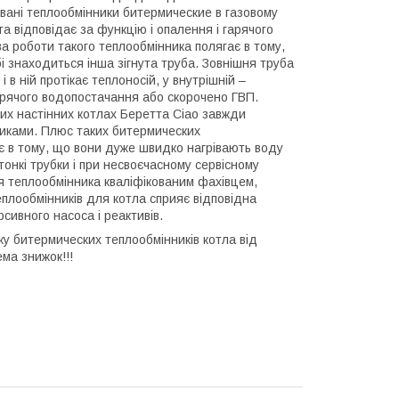
звані теплообмінники битермические в газовому
та відповідає за функцію і опалення і гарячого
а роботи такого теплообмінника полягає в тому,
бі знаходиться інша зігнута труба. Зовнішня труба
і в ній протікає теплоносій, у внутрішній –
арячого водопостачання або скорочено ГВП.
вих настінних котлах Беретта
Ciao
завжди
иками. Плюс таких битермических
є в тому, що вони дуже швидко нагрівають воду
тонкі трубки і при несвоєчасному сервісному
 теплообмінника кваліфікованим фахівцем,
еплообмінників для котла сприяє відповідна
сивного насоса і реактивів.
у битермических теплообмінників котла від
ема знижок!!!