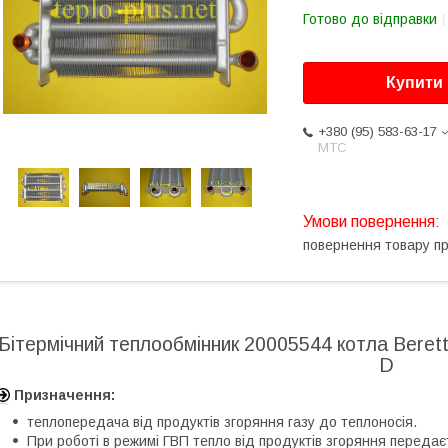
Готово до відправки
Купити
+380 (95) 583-63-17
МТС
повернення товару п
Бітермічний теплообмінник 20005544 котла Beretta
D
Призначення:
теплопередача від продуктів згоряння газу до теплоносія.
При роботі в режимі ГВП тепло від продуктів згоряння передаєт