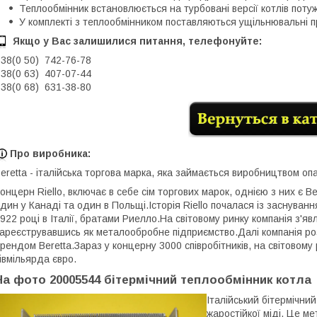
Теплообмінник встановлюється на турбовані версії котлів потуж
У комплекті з теплообмінником поставляються ущільнювальні п
Якщо у Вас залишилися питання, телефонуйте:
38(0 50) 74
2-76
-78
38(0 63) 407-07-44
38(0 68) 631-38-80
Про виробника:
eretta - італійська торгова марка, яка займається виробництвом 
онцерн Riello, включає в себе сім торгових марок, однією з них є Be
дин у Канаді та один в Польщі.Історія Riello почалася із заснува
922 році в Італії, братами Риелло.На світовому ринку компанія з'я
ареєструвавшись як металообробне підприємство.Далі компанія ро
рендом Beretta.Зараз у концерну 3000 співробітників, на світовому 
івмільярда євро.
На фото 20005544 бітермічний теплообмінник котла Be
Італійський бітермічни
жаростійкої міді. Це м