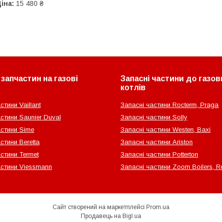
іна:
15 480 ₴
запчастин на газові
Запасні частини до газов
котлів
стини Vaillant
Запасні частини Rocterm, Praga
стини Saunier Duval
Запасні частини Solly
астини Sime
Запасні частини Westen, Baxi
стини Beretta
Запасні частини Ariston
стини Termet
Запасні частини Potterton
астини Viessmann
Запасні частини Zoom Boilers, Re
Сайт створений на маркетплейсі
Prom.ua
Продавець на Bigl.ua