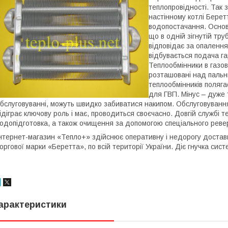
теплопровідності. Так 
настінному котлі Берет
водопостачання. Основ
що в одній зігнутій тру
відповідає за опалення 
відбувається подача г
Теплообмінники в газо
розташовані над пальн
теплообмінників поляга
для ГВП. Мінус – дуже 
бслуговуванні, можуть швидко забиватися накипом.
Обслуговування
ідіграє ключову роль і має, проводиться своєчасно.
Довгій службі т
одопідготовка, а також очищення за допомогою спеціального ревер
нтернет-магазин «Тепло+» здійснює оперативну і недорогу доставк
оргової марки «Беретта», по всій території України. Діє гнучка сист
арактеристики