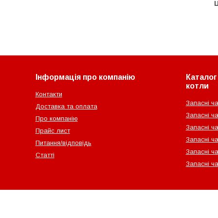
Ц
Інформація про компанію
Каталог 
котли
Контакти
Запасні ча
Доставка та оплата
Запасні ча
Про компанію
Запасні ч
Прайс лист
Запасні ча
Питання/відповідь
Запасні ча
Статті
Запасні ч