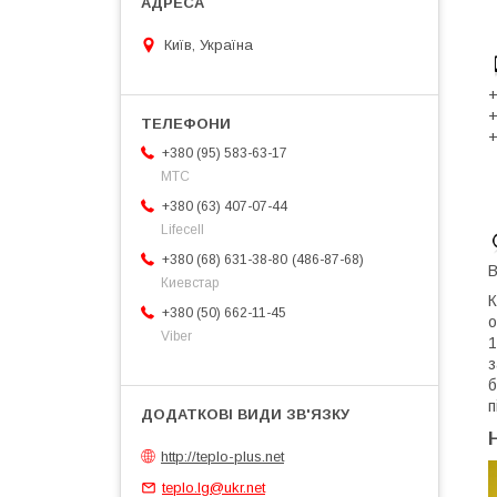
Київ, Україна
+
+
+
+380 (95) 583-63-17
МТС
+380 (63) 407-07-44
Lifecell
486-87-68
+380 (68) 631-38-80
B
Киевстар
К
+380 (50) 662-11-45
о
Viber
1
з
б
п
http://teplo-plus.net
teplo.lg@ukr.net