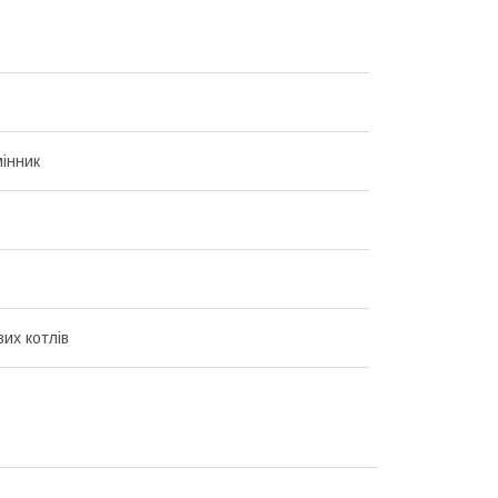
інник
их котлів