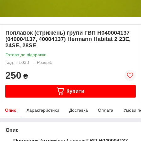
Поплавок (стрижень) групи ГВП H040004137
(040004137, 40004137) Hermann Habitat 2 23E,
24SE, 28SE
Готово до відправки
Код: HE033
Роздріб
250
₴
Купити
Опис
Характеристики
Доставка
Оплата
Умови п
Опис
Поплавок (стрижень) групи ГВП H040004137