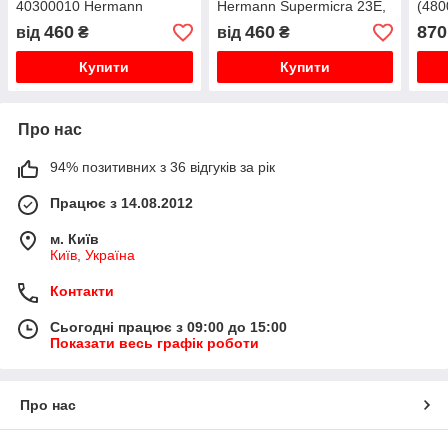
40300010 Hermann
Hermann Supermicra 23E,
(480
Supermicra, Micra 2
28E, 24SE, 30SE, Micra
23 E
460
460
870
від
₴
від
₴
2 23E, 24SE, 30SE
Eura
SE
Купити
Купити
Про нас
94% позитивних з 36 відгуків за рік
Працює з 14.08.2012
м. Київ
Київ, Україна
Контакти
Сьогодні працює з 09:00 до 15:00
Показати весь графік роботи
Про нас