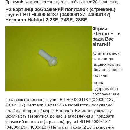
Продукція компанії експортується в більш ніж 20 країн світу.
На картинці зображений поплавок (стрижень)
групи ГВП H040004137 (040004137, 40004137)
Hermann Habitat 2 23E, 24SE, 28SE.
Фірма
«Тепло +...»
рада Вас
вітати!!!
Купити запасні
частини до
газових котлів.
Ціни на запасні
частини.
Наше
підприємство
пропонує Вам
поплавок (стрижень) групи ГВП H040004137 (040004137,
40004137) Hermann Habitat 2 на газові котли популярної
італійської торгової марки Hermann. Ви маєте унікальну
можливість звернутися до нас із замовленням і придбати
фірмовий поплавок (стрижень) групи ГВП H040004137
(040004137, 40004137) Hermann Habitat 2 до італійським