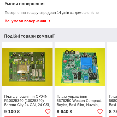
Умови повернення
Повернення товару впродовж 14 днів за домовленістю
Всі умови повернення
Подібні товари компанії
Плата управління CP04N
Плата управління
Плат
R10025340 (10025340)
5678250 Westen Compact,
5680
Beretta City 24 CAI, 24 CSI,
Boyler, Baxi Slim, Nuvola,
Baxi
Mynute DGT 24CAI, 24CSI,
Galaxy, Luna Max, Luna
9 100
8 640
8 7
₴
₴
28CAI, 28CSI
Silver Space