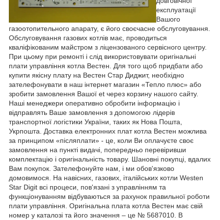
довговічної
експлуатації
Вашого
газоотопительного апарату, є його своєчасне обслуговування.
Обслуговування газових котлів має, проводиться
кваліфікованим майстром з ліцензованого сервісного центру.
При цьому при ремонті і слід використовувати оригінальні
плати управління котла Вестен. Для того щоб придбати або
купити якісну плату на Вестен Стар Диджит, необхідно
зателефонувати в наш інтернет магазин «Тепло плюс» або
зробити замовлення Вашої et через корзину нашого сайту.
Наші менеджери оперативно обробити інформацію і
відправлять Ваше замовлення з допомогою лідерів
транспортної логістики України, таких як Нова Пошта,
Укрпошта. Доставка електронних плат котла Вестен можлива
за принципом «післяплати» - це, коли Ви оплачуєте своє
замовлення на пункті видачі, попередньо перевіривши
комплектацію і оригінальність товару. Шановні покупці, вдалих
Вам покупок. Зателефонуйте нам, і ми обов'язково
домовимося. На навісних, газових, італійських котли Westen
Star Digit всі процеси, пов'язані з управлінням та
функціонуванням відбуваються за рахунок правильної роботи
плати управління. Оригінальна плата котла Вестен має свій
номер у каталозі та його значення – це № 5687010. В