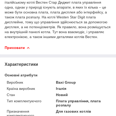
італійському котлі Вестен Стар Диджит плата управління
одна, однак у природі існують апарати, в яких їх кілька – це
може бути основна плата, плата дисплея або інтерфейсу, а
також плата розпалу. На котлі Westen Star Digit плата
дисплейне, тому що управління здійснюється за допомогою
дисплея, а не потенціометрів. Як правило, вона розміщується
на внутрішній панелі котла. Тут вона взаємодіє, і управляє
електронікою, а також іншими деталями котлів Вестен.
Приховати
Характеристики
Основні атрибути
Виробник
Baxi Group
Країна виробник
Італія
Стан
Новий
Тип комплектуючого
Плата управління, плата
розпалу
Призначення
Для газових котлів
комплектуючого