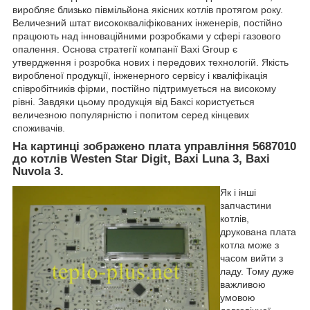
виробляє близько півмільйона якісних котлів протягом року.
Величезний штат висококваліфікованих інженерів, постійно
працюють над інноваційними розробками у сфері газового
опалення. Основа стратегії компанії Baxi Group є
утвердження і розробка нових і передових технологій. Якість
виробленої продукції, інженерного сервісу і кваліфікація
співробітників фірми, постійно підтримується на високому
рівні. Завдяки цьому продукція від Баксі користується
величезною популярністю і попитом серед кінцевих
споживачів.
На картинці зображено плата управління 5687010
до котлів Westen Star Digit, Baxi Luna 3, Baxi
Nuvola 3.
Як і інші
запчастини
котлів,
друкована плата
котла може з
часом вийти з
ладу. Тому дуже
важливою
умовою