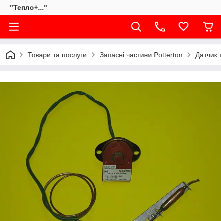
"Тепло+..."
Товари та послуги
Запасні частини Potterton
Датчик т