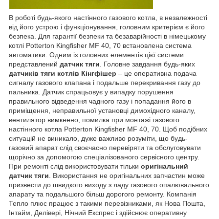
В роботі будь-якого настінного газового котла, в незалежності
від його устрою і функціонування, головним критерієм є його
безпека. Для гарантії безпеки та безаварійності в німецькому
котлі Potterton Kingfisher MF 40, 70 встановлена система
автоматики. Одним із головних елементів цієї системи
представлений
датчик тяги
. Головне завдання будь-яких
датчиків тяги котлів Кінгфішер
– це оперативна подача
сигналу газового клапана і подальше перекривання газу до
пальника. Датчик спрацьовує у випадку порушення
правильного відведення чадного газу і попадання його в
приміщення, неправильної установці димохідного каналу,
вентилятор вимкнено, помилка при монтажі газового
настінного котла Potterton Kingfisher MF 40, 70. Щоб подібних
ситуацій не виникало, дуже важливо розуміти, що будь-
газовий апарат слід своєчасно перевіряти та обслуговувати
щорічно за допомогою спеціалізованого сервісного центру.
При ремонті слід використовувати тільки
оригінальний
датчик тяги
. Використання не оригінальних запчастин може
призвести до швидкого виходу з ладу газового опалювального
апарату та подальшого більш дорогого ремонту. Компанія
Тепло плюс працює з такими перевізниками, як Нова Пошта,
Інтайм, Делівері, Нічний Експрес і здійснює оперативну