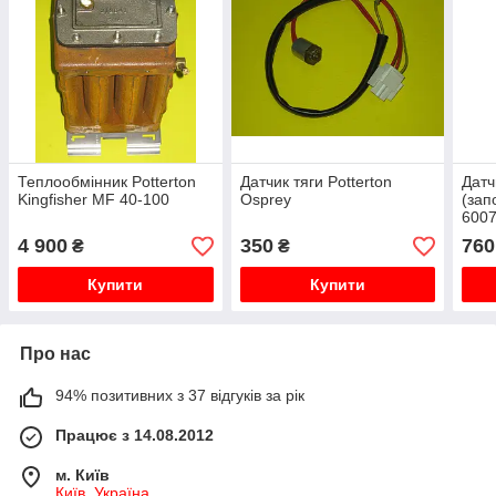
Теплообмінник Potterton
Датчик тяги Potterton
Датч
Kingfisher MF 40-100
Osprey
(зап
6007
Baxi
4 900
350
760
₴
₴
Купити
Купити
Про нас
94% позитивних з 37 відгуків за рік
Працює з 14.08.2012
м. Київ
Київ, Україна