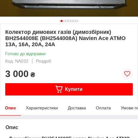
Колектор димових газів (димозбірник)
BH2544008E (BH2544008A) Navien Ace ATMO
13A, 16A, 20A, 24A
Готово до відправки
Код: NA032
Роздріб
3 000
₴
Купити
Опис
Характеристики
Доставка
Оплата
Умови п
Опис