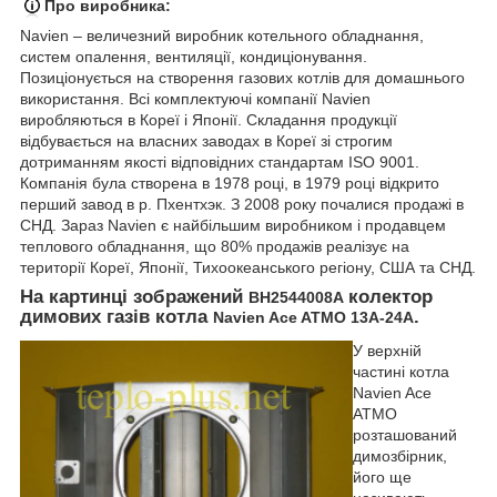
Про виробника:
Navien – величезний виробник котельного обладнання,
систем опалення, вентиляції, кондиціонування.
Позиціонується на створення газових котлів для домашнього
використання. Всі комплектуючі компанії Navien
виробляються в Кореї і Японії. Складання продукції
відбувається на власних заводах в Кореї зі строгим
дотриманням якості відповідних стандартам ISO 9001.
Компанія була створена в 1978 році, в 1979 році відкрито
перший завод в р. Пхентхэк. З 2008 року почалися продажі в
СНД. Зараз Navien є найбільшим виробником і продавцем
теплового обладнання, що 80% продажів реалізує на
території Кореї, Японії, Тихоокеанського регіону, США та СНД.
На картинці зображений
колектор
BH2544008A
димових газів котла
.
Navien Ace ATMO 13A-24A
У верхній
частині котла
Navien Ace
ATMO
розташований
димозбірник,
його ще