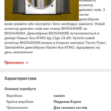
називають
колектор
димових газів. З
часом
димозбірник
може іржавіти або прогоріти і його необхідно замінити. Новий
колектор димових газів має номер BH2544008E чи
BH2544008A. Димозбірник BH2544008E встановлюється в
димарі Навьєн Ace ATMO від 13до 24 кВт. Купити новий
колектор BH2544008A можна в інтернет-магазині Тепло-Плюс.
Замовляйте димозбірник Navien Ace ATMO, відправимо на
день замовлення.
Приховати
Характеристики
Основні атрибути
Виробник
navien
Країна виробник
Південна Корея
Призначення
Для газових котлів