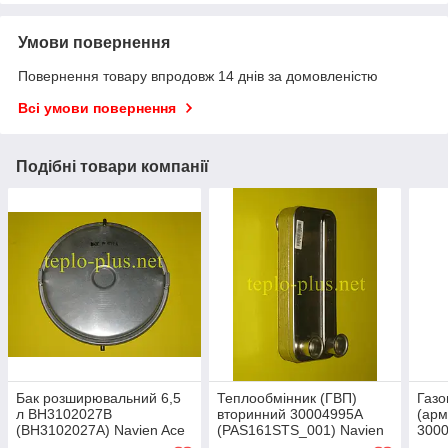
Умови повернення
Повернення товару впродовж 14 днів за домовленістю
Всі умови повернення
Подібні товари компанії
Бак розширювальний 6,5
Теплообмінник (ГВП)
Газо
л BH3102027B
вторинний 30004995A
(арм
(BH3102027A) Navien Ace
(PAS161STS_001) Navien
300
ATMO 13A, 16A, 20A, 24A
Ace ATMO 13A, 16A, Ace
Navi