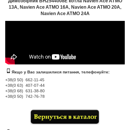
Димозбірник
BH2544008E котла Navien Ace ATMO
13A,
Navien Ace ATMO
16A,
Navien Ace ATMO
20A,
Navien Ace ATMO
24A
Якщо у Вас залишилися питання, телефонуйте:
+38(0 50) 662-11-45
+38(0 63) 407-07-44
+38(0 68) 631-38-80
+38(0 50) 742-76-78