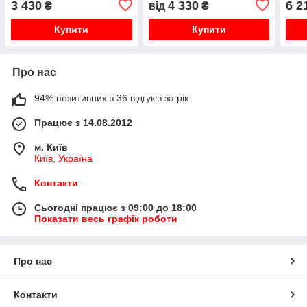
3 430
4 330
6 2
₴
від
₴
TURBO, Deluxe Coaxial
TUR
10К, 13K, 16К, 20К
Coax
Купити
Купити
Про нас
94% позитивних з 36 відгуків за рік
Працює з 14.08.2012
м. Київ
Київ, Україна
Контакти
Сьогодні працює з 09:00 до 18:00
Показати весь графік роботи
Про нас
Контакти