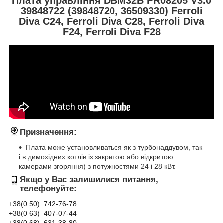
Плата управління DBM32B PR08205 V3.0
39848722 (39848720, 36509330) Ferroli
Diva C24, Ferroli Diva C28, Ferroli Diva
F24, Ferroli Diva F28
Призначення:
Плата може установливаться як з турбонаддувом, так
і в димохідних котлів із закритою або відкритою
камерами згоряння) з потужностями 24 і 28 кВт.
Якщо у Вас залишилися питання,
телефонуйте:
+38(0 50) 74
2-76
-78
+38(0 63) 407-07-44
+38(0 68) 631-38-80