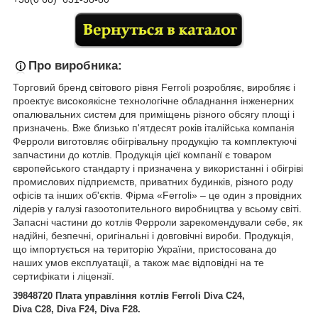
Про виробника:
Торговий бренд світового рівня Ferroli розробляє, виробляє і
проектує високоякісне технологічне обладнання інженерних
опалювальних систем для приміщень різного обсягу площі і
призначень. Вже близько п'ятдесят років італійська компанія
Ферроли виготовляє обігрівальну продукцію та комплектуючі
запчастини до котлів. Продукція цієї компанії є товаром
європейського стандарту і призначена у використанні і обігріві
промислових підприємств, приватних будинків, різного роду
офісів та інших об'єктів. Фірма «Ferroli» – це один з провідних
лідерів у галузі газоотопительного виробництва у всьому світі.
Запасні частини до котлів Ферроли зарекомендували себе, як
надійні, безпечні, оригінальні і довговічні вироби. Продукція,
що імпортується на територію України, пристосована до
наших умов експлуатації, а також має відповідні на те
сертифікати і ліцензії.
39848720
Плата управління котлів
Ferroli Diva C24,
Diva
C28,
Diva
F24,
Diva
F28.