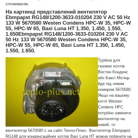
споживачів.
На картинці представлений вентилятор
Ebmpapst RG148/1200-3633-010204 230 V AC 50 Hz
133 W 5670580 Westen Condens HPC-W 35, HPC-W
55, HPC-W 65, Baxi Luna HT 1.350, 1.450, 1.550,
1.650
Ebmpapst RG148/1200-3633-010204 230 V AC
50 Hz 133 W 5670580 Westen Condens HPC-W 35,
HPC-W 55, HPC-W 65, Baxi Luna HT 1.350, 1.450,
1.550, 1.650
.
Турбіна для
газових котлів
Вестен Конденс
або Баксі Місяць
йде під новим
номером 5670580.
Якщо на вашому
котлі Westen
Condens HPC
потрібно замінити
вентилятор на
новий, то
вентилятор 5670580 є на сайті Тепло-Плюс. Вентилятор Ebmpapst
RG148 для конденсаційних котлів Baxi Luna HT можна побачити на