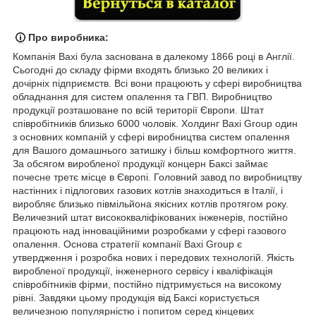
Про виробника:
Компанія
Baxi була заснована в далекому 1866 році в Англії.
Сьогодні до складу фірми входять близько 20 великих і
дочірніх підприємств. Всі вони працюють у сфері виробництва
обладнання для систем опалення та ГВП. Виробництво
продукції розташоване по всій території Європи. Штат
співробітників близько 6000 чоловік. Холдинг Baxi Group один
з основних компаній у сфері виробництва систем опалення
для Вашого домашнього затишку і більш комфортного життя.
За обсягом виробленої продукції концерн Баксі займає
почесне третє місце в Європі. Головний завод по виробництву
настінних і підлогових газових котлів знаходиться в Італії, і
виробляє близько півмільйона якісних котлів протягом року.
Величезний штат висококваліфікованих інженерів, постійно
працюють над інноваційними розробками у сфері газового
опалення. Основа стратегії компанії Baxi Group є
утвердження і розробка нових і передових технологій. Якість
виробленої продукції, інженерного сервісу і кваліфікація
співробітників фірми, постійно підтримується на високому
рівні. Завдяки цьому продукція від Баксі користується
величезною популярністю і попитом серед кінцевих