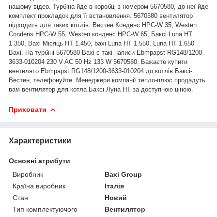
нашому відео. Турбіна йде в коробці з номером 5670580, до неї йде
комплект прокладок для її встановлення. 5670580 вентилятор
підходить для таких котлів: Вестен Конденс HPC-W 35, Westen
Condens HPC-W 55, Westen конденс HPC-W 65, Баксі Luna HT
1.350, Baxi Місяць HT 1.450, baxi Luna HT 1.550, Luna HT 1.650
Baxi. На турбіні 5670580 Baxi є такі написи Ebmpapst RG148/1200-
3633-010204 230 V AC 50 Hz 133 W 5670580. Бажаєте купити
вентилято Ebmpapst RG148/1200-3633-010204 до котлів Баксі-
Вестен, телефонуйте. Менеджери компанії тепло-плюc продадуть
вам вентилятор для котла Баксі Луна HT за доступною ціною.
Приховати
Характеристики
Основні атрибути
Виробник
Baxi Group
Країна виробник
Італія
Стан
Новий
Тип комплектуючого
Вентилятор