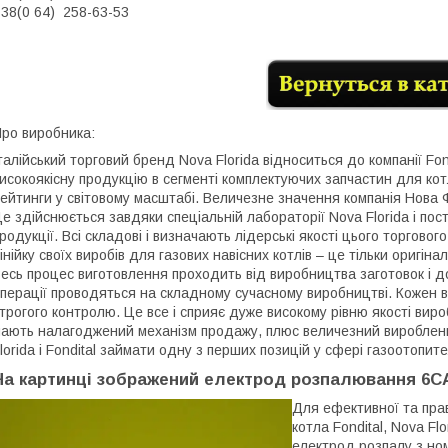
38(0 64) 258-63-53
ро виробника:
талійський торговий бренд Nova Florida відноситься до компанії Fon
исокоякісну продукцію в сегменті комплектуючих запчастин для ко
ейтинги у світовому масштабі. Величезне значення компанія Нова 
е здійснюється завдяки спеціальній лабораторії Nova Florida і по
родукції. Всі складові і визначають лідерські якості цього торгов
інійку своїх виробів для газових навісних котлів – це тільки оригін
есь процес виготовлення проходить від виробництва заготовок і до 
перації проводяться на складному сучасному виробництві. Кожен в
трогого контролю. Це все і сприяє дуже високому рівню якості виро
ають налагоджений механізм продажу, плюс величезний вироблени
lorida і Fondital займати одну з перших позицій у сфері газоотопит
На картинці зображений е
лектрод розпалювання 6CAN
Для ефективної та прав
котла
Fondital
,
Nova
Flo
електрод розпалу з ном