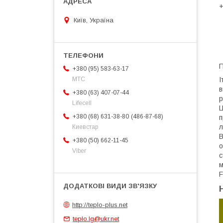
+
Київ, Україна
П
+380 (95) 583-63-17
МТС
І
в
+380 (63) 407-07-44
р
Lifecell
Ц
486-87-68
+380 (68) 631-38-80
п
л
Киевстар
В
+380 (50) 662-11-45
о
Viber
с
м
F
http://teplo-plus.net
teplo.lg@ukr.net