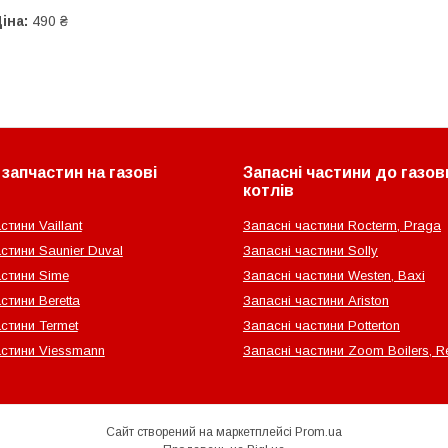
іна:
490 ₴
запчастин на газові
Запасні частини до газов
котлів
стини Vaillant
Запасні частини Rocterm, Praga
стини Saunier Duval
Запасні частини Solly
астини Sime
Запасні частини Westen, Baxi
стини Beretta
Запасні частини Ariston
стини Termet
Запасні частини Potterton
астини Viessmann
Запасні частини Zoom Boilers, Re
Сайт створений на маркетплейсі
Prom.ua