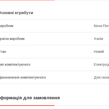
Основні атрибути
иробник
Nova Flor
раїна виробник
Італія
Стан
Новий
ип комплектуючого
Електро
ризначення комплектуючого
Для газов
нформація для замовлення