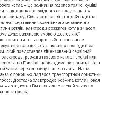
ового котла – це займання газоповітряної суміші
ри та подання відповідного сигналу на плату
ного приладу. Складається електрод Фондитал
алевої серцевини і зовнішнього керамічного
астини котлів, електроди розжигов котла з часом
Тому дуже важливою умовою довговічної
зоотопительного апарат, є його своєчасне
говування газових котлів повинно проводиться
ом, який представляє ліцензований сервісний
е электроды розжига газового котла
Fondital
или
электрод на
Fondital
, необходимо позвонить в наш
ой части через корзину нашего сайта. Наши
каз с помощью лидеров транспортной логистики
пресс. Доставка электродов розжига котла Новая
» - это, когда Вы оплачиваете свой заказ на
ьность товара.