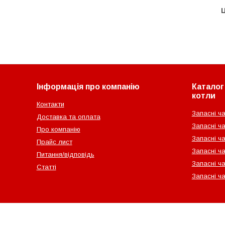
Ц
Інформація про компанію
Каталог 
котли
Контакти
Запасні ча
Доставка та оплата
Запасні ча
Про компанію
Запасні ч
Прайс лист
Запасні ча
Питання/відповідь
Запасні ча
Статті
Запасні ч