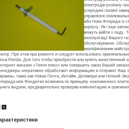
електродів розпалу газ
усередині газової каме
управління опалюваль
або Нова Флорида із ст
корпусу. Як і інші запч
можуть вийти з ладу. 
експлуатації Вашого га
обслуговування. Обслу
кваліфікованим майстр
ентр. При этом при ремонте и следует использовать оригинальны
Nova
Florida
. Для того чтобы приобрести или купить качественный 
нтернет магазин «Тепло плюс» или совершить заказ Вашей запасн
енеджеры оперативно обработают информацию и отправят Ваш за
краины, таких как Новая Почта, Интайм, Деливери или Ночной Экс
лорида или Фондитал возможна по принципу «наложенного платежа
ункте выдачи, предварительно проверив комплектацию и оригинал
арактеристики