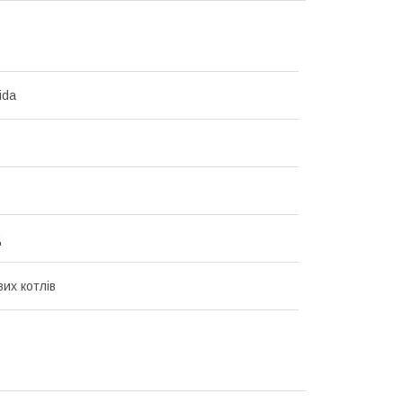
ida
д
их котлів