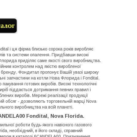
dital і ця фірма близько сорока років виробляє
тлів та системи опалення. Придбавши високі
Флорида приділяє саме якості свого виробництва.
стійним контролем над якістю виробленої
ого бренду. Фондитал пропонує Вашій увазі широку
альні запчастини на котли Нова Флорида і Fondital.
пакування готових виробів. Високі технологічні
иріб піддається дотримання певних правил і
блених виробів. Мережі реалізації продукції
й обсяг - дозволяють торговельній марці Nova
ельного виробництва на всій планеті.
DELA00 Fondital, Nova Florida.
ильної роботи будь-якого навісного газового
rida
, необхідний, в його складі, справний
ером в каталозі 6
CANDELA
00. Призначення