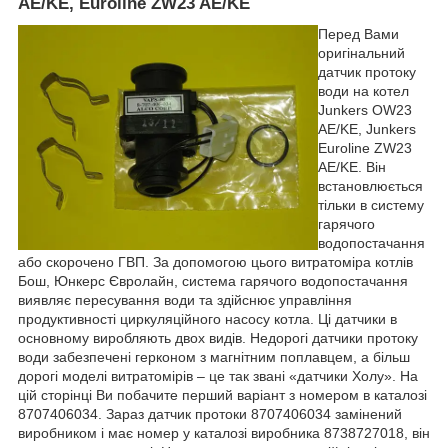
AE/KE, Euroline ZW23 AE/KE
Перед Вами
оригінальний
датчик протоку
води на котел
Junkers OW23
AE/KE, Junkers
Euroline ZW23
AE/KE.
Він
встановлюється
тільки в систему
гарячого
водопостачання
або скорочено ГВП. За допомогою цього витратоміра котлів
Бош, Юнкерс Євролайн, система гарячого водопостачання
виявляє пересування води та здійснює управління
продуктивності циркуляційного насосу котла. Ці датчики в
основному виробляють двох видів. Недорогі датчики протоку
води забезпечені герконом з магнітним поплавцем, а більш
дорогі моделі витратомірів – це так звані «датчики Холу». На
цій сторінці Ви побачите перший варіант з номером в каталозі
8707406034. Зараз датчик протоки 8707406034 замінений
виробником і має номер у каталозі виробника 8738727018, він