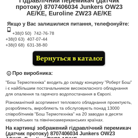
Гідравлічний перемикач (датчик
протоку) 8707406034 Junkers OW23
AE/KE, Euroline ZW23 AE/KE
Якщо у Вас залишилися питання, телефонуйте:
+38(0 50) 742-76-78
+38(0 63) 407-07-44
+38(0 68) 631-38-80
Про виробника:
"Бош Термотехніка" входить до складу концерну "Роберт Бош"
і є найбільшим постачальником висококласного обладнання
для опалення та гарячого водопостачання в Європі.
Різноманітний асортимент теплового обладнання проектують,
розробляють, виробляють та обслуговують понад 13000
співробітників "Бош Термотехніка" на 20 заводах в десяти
європейських та північноамериканських країнах.
На картинці зображений гідравлічний перемикач
(датчик протоку) 8707406034 Junkers OW23