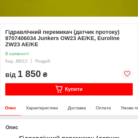
Гідравлічний перемикач (датчик протоку)
8707406034 Junkers OW23 AE/KE, Euroline
ZW23 AE/KE
В наявності
Код: JB012
Роздріб
1 850
від
₴
Купити
Опис
Характеристики
Доставка
Оплата
Умови п
Опис