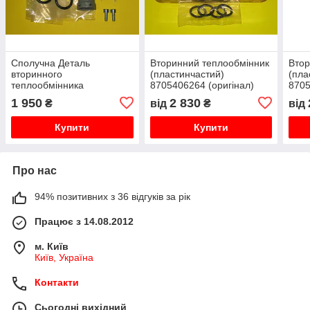
Сполучна Деталь
Вторинний теплообмінник
Втор
вторинного
(пластинчастий)
(пла
теплообмінника
8705406264 (оригінал)
8705
8700302004 (оригінал)
Junkers ОW23 AE/KE,
Euro
1 950
2 830
₴
від
₴
від
Junkers ОW23 AE/KE,
Euroline ZW23 AE/KE
Cera
Euroline ZW23 AE/KE
AE/
Купити
Купити
Про нас
94% позитивних з 36 відгуків за рік
Працює з 14.08.2012
м. Київ
Київ, Україна
Контакти
Сьогодні вихідний