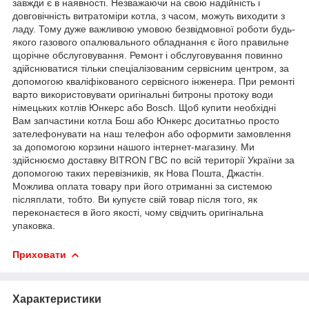
завжди є в наявності.
Незважаючи на свою надійність і
довговічність витратоміри котла, з часом, можуть виходити з
ладу. Тому дуже важливою умовою безвідмовної роботи будь-
якого газового опалювального обладнання є його правильне
щорічне обслуговування. Ремонт і обслуговування повинно
здійснюватися тільки спеціалізованим сервісним центром, за
допомогою кваліфікованого сервісного інженера. При ремонті
варто використовувати оригінальні битроны протоку води
німецьких котлів
Юнкерс або Bosch
. Щоб купити необхідні
Вам запчастини котла
Бош
або Юнкерс
доситатньо просто
зателефонувати на наш телефон або оформити замовлення
за допомогою корзини нашого інтернет-магазину. Ми
здійснюємо доставку BITRON ГВС по всій території України за
допомогою таких перевізників, як Нова Пошта, Джастін.
Можлива оплата товару при його отриманні за системою
післяплати, тобто. Ви купуєте свій товар після того, як
переконаєтеся в його якості, чому свідчить оригінальна
упаковка.
Приховати
Характеристики