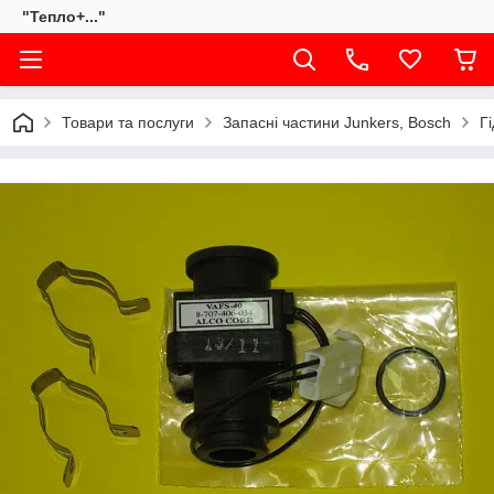
"Тепло+..."
Товари та послуги
Запасні частини Junkers, Bosch
Г