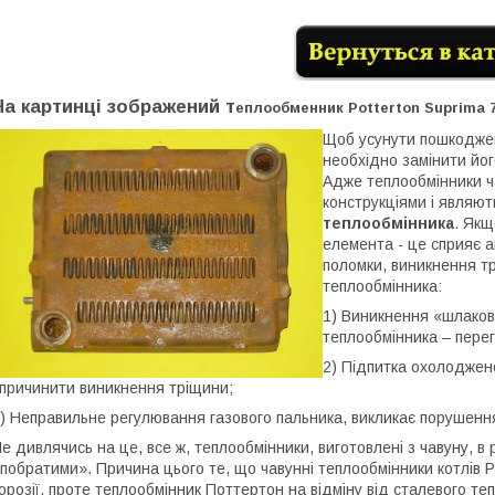
На картинці зображений т
еплообменник Potterton Suprima 7
Щоб усунути пошкоджен
необхідно замінити йог
Адже теплообмінники ч
конструкціями і являют
теплообмінника
. Якщ
елемента - це сприяє а
поломки, виникнення тр
теплообмінника:
1) Виникнення «шлаков
теплообмінника – перегр
2) Підпитка охолоджен
причинити виникнення тріщини;
) Неправильне регулювання газового пальника, викликає порушенн
е дивлячись на це, все ж, теплообмінники, виготовлені з чавуну, в 
побратими». Причина цього те, що чавунні теплообмінники котлів Po
орозії, проте теплообмінник Поттертон на відміну від сталевого т