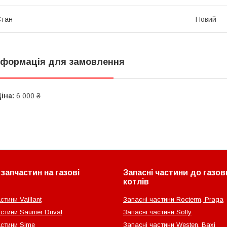
Стан
Новий
нформація для замовлення
іна:
6 000 ₴
запчастин на газові
Запасні частини до газов
котлів
стини Vaillant
Запасні частини Rocterm, Praga
стини Saunier Duval
Запасні частини Solly
астини Sime
Запасні частини Westen, Baxi