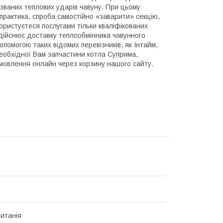
 званих теплових ударів чавуну. При цьому
практика, спроба самостійно «заварити» секцію,
ористуєтеся послугами тільки кваліфікованих
здійснює доставку теплообмінника чавунного
допомогою таких відомих перевізників, як Інтайм,
еобхідної Вам запчастини котла Суприма,
овлення онлайн через корзину нашого сайту.
итанія