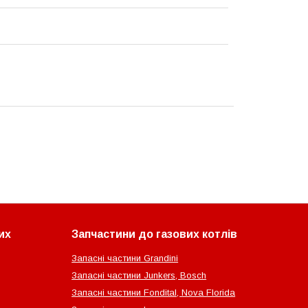
их
Запчастини до газових котлів
Запасні частини Grandini
Запасні частини Junkers, Bosch
Запасні частини Fondital, Nova Florida