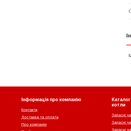
І
Ц
Інформація про компанію
Каталог 
котли
Контакти
Запасні ча
Доставка та оплата
Запасні ча
Про компанію
Запасні ч