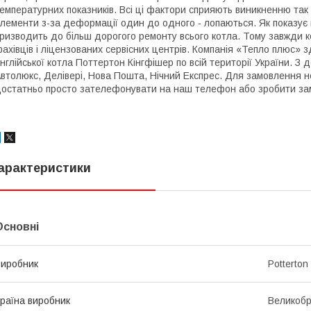
емпературних показників. Всі ці фактори сприяють виникненню так
лементи з-за деформації один до одного - лопаються. Як показує 
ризводить до більш дорогого ремонту всього котла. Тому завжди к
ахівців і ліцензованих сервісних центрів. Компанія «Тепло плюс» 
нглійської котла Поттертон Кінгфішер по всій території України. З 
втолюкс, Делівері, Нова Пошта, Нічний Експрес. Для замовлення н
остатньо просто зателефонувати на наш телефон або зробити зам
арактеристики
Основні
иробник
Potterton
раїна виробник
Великобр