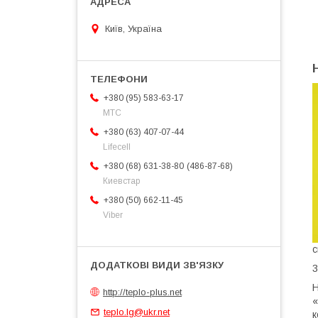
Київ, Україна
+380 (95) 583-63-17
МТС
+380 (63) 407-07-44
Lifecell
486-87-68
+380 (68) 631-38-80
Киевстар
+380 (50) 662-11-45
Viber
с
3
Н
http://teplo-plus.net
«
teplo.lg@ukr.net
к