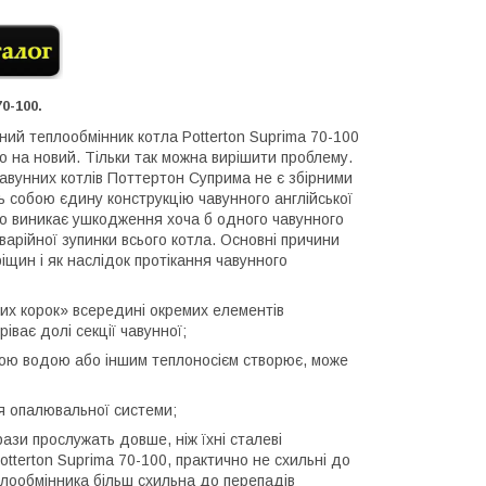
0-100.
ий теплообмінник котла Potterton Suprima 70-100
о на новий. Тільки так можна вирішити проблему.
авунних котлів Поттертон Суприма не є збірними
ь собою єдину конструкцію чавунного англійської
о виникає ушкодження хоча б одного чавунного
варійної зупинки всього котла. Основні причини
іщин і як наслідок протікання чавунного
их корок» всередині окремих елементів
іває долі секції чавунної;
ою водою або іншим теплоносієм створює, може
я опалювальної системи;
рази прослужать довше, ніж їхні сталеві
tterton Suprima 70-100, практично не схильні до
еплообмінника більш схильна до перепадів