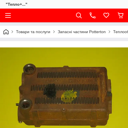
"Тепло+..."
Товари та послуги
Запасні частини Potterton
Теплооб