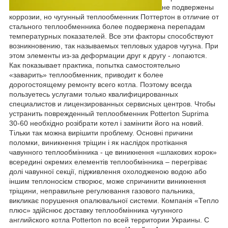
не подвержены
коррозии, но чугунный теплообменник Поттертон в отличие от
стального теплообменника более подвержена перепадам
температурных показателей. Все эти факторы способствуют
возникновению, так называемых тепловых ударов чугуна. При
этом элементы из-за деформации друг к другу - лопаются.
Как показывает практика, попытка самостоятельно
«заварить» теплообменник, приводит к более
дорогостоящему ремонту всего котла. Поэтому всегда
пользуетесь услугами только квалифицированных
специалистов и лицензированных сервисных центров. Чтобы
устранить поврежденный теплообменник Potterton Suprima
30-60 необхідно розібрати котел і замінити його на новий.
Тільки так можна вирішити проблему. Основні причини
поломки, виникнення тріщин і як наслідок протікання
чавунного теплообмінника - це виникнення «шлакових корок»
всередині окремих елементів теплообмінника – перегріває
долі чавунної секції, підживлення охолодженою водою або
іншим теплоносієм створює, може спричинити виникнення
тріщини, неправильне регулювання газового пальника,
викликає порушення опалювальної системи. Компанія «Тепло
плюс» здійснює доставку теплообмінника чугунного
английского котла Potterton по всей территории Украины. С