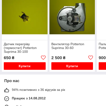
Датчик перегріву
Вентилятор Potterton
Паль
(термостат) Potterton
Suprima 30-60
Pott
Suprima 30-100
650
2 500
900
₴
₴
Купити
Купити
Про нас
94% позитивних з 36 відгуків за рік
Працює з 14.08.2012