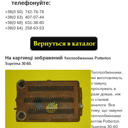
телефонуйте:
+38(0 50) 742-76-78
+38(0 63) 407-07-44
+38(0 68) 631-38-80
+38(0 64) 258-63-53
На картинці зображений т
еплообменник Potterton
Suprima 30-60.
Теплообмінники,
які виготовляють
з чавуну,
прослужать в
рази довше, ніж
їх сталеві
аналоги. Все
тому, що чавунні
теплообмінники
котлів Potterton
Suprima 30-60