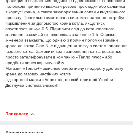
традиційно вважаються надійніше і довговічніше. Їх основний
поломкою прийнято вважати розрив прокладки або сальника
в корпусі крана, а також закупорювання солями внутрішнього
просвіту. Правильно змонтована система опалення потребує
підживлення за допомогою крана котла, якщо тиск
опустилося нижче 0.5. Підживити слід до встановленого
значення, зазвичай він відповідає значенню 1.5. Сервісні
інженери вважають, що однією з причин поломки і заміни
крана до котла Ciao N, є підвищення тиску в системі опалення
газового котла. Замовити кран заповнення котла достатньо
просто зателефонувати в компанію «Тепло плюс» або
придбати через корзину сайту.
Магазин «Тепло+» здійснює оперативну і недорогу доставку
крана до газових настінних котлів
від
торгової
марки
«
Беретта
»,
по
всій
території
України
.
Діє
гнучка
система
знижок
!!!
Приховати
Характеристики