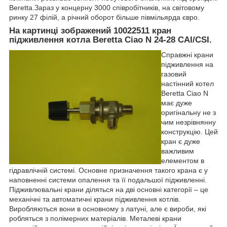
Beretta.Зараз у концерну 3000 співробітників, на світовому
ринку 27 філій, а річний оборот більше півмільярда євро.
На картинці зображений 10022511 кран
підживлення котла Beretta Ciao N 24-28 CAI/СSI.
Справжні крани
підживлення на
газовий
настінний котел
Beretta Ciao N
має дуже
оригінальну не з
чим незрівнянну
конструкцію. Цей
кран є дуже
важливим
елементом в
гідравлічній системі. Основне призначення такого крана є у
наповненні системи опалення та її подальшої підживленні.
Підживлювальні крани діляться на дві основні категорії – це
механічні та автоматичні крани підживлення котлів.
Виробляються вони в основному з латуні, але є вироби, які
робляться з полімерних матеріалів. Металеві крани