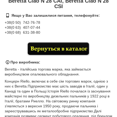
Beretta Ciao N 28 CAI, Beretta Ciao N 28
СЅІ
Якщо у Вас залишилися питання, телефонуйте:
+38(0 50) 74
2-76
-78
+38(0 63) 407-07-44
+38(0 68) 631-38-80
Про виробника:
Beretta - італійська торгова марка, яка займається
виробництвом опалювального обладнання.
Концерн Riello, включає в себе сім торгових марок, однією з
них є Beretta.Підприємство має шість заводів в Італії, один у
Канаді та один в Польщі.Історія Riello почалася із заснування
майстерні по виробництву дизельних пальників у 1922 році в
Італії, братами Риелло. На світовому ринку компанія
з'являється з вересня 1950 року, продаючи пальника і
зареєструвавшись як металообробне підприємство.Далі
компанія розвиває сегмент побутового опалення, під брендом