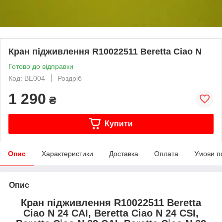
Кран підживлення R10022511 Beretta Ciao N
Готово до відправки
Код: BE004
Роздріб
1 290
₴
Купити
Опис
Характеристики
Доставка
Оплата
Умови п
Опис
Кран підживлення R10022511 Beretta
Ciao N 24 CAI, Beretta Ciao N 24 СЅІ,