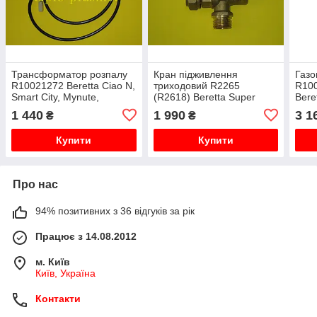
Трансформатор розпалу
Кран підживлення
Газо
R10021272 Beretta Ciao N,
триходовий R2265
R100
Smart City, Mynute,
(R2618) Beretta Super
Beret
Kompakt
Exclusive, Ciao
Excl
1 440
1 990
3 1
₴
₴
Supe
Купити
Купити
Про нас
94% позитивних з 36 відгуків за рік
Працює з 14.08.2012
м. Київ
Київ, Україна
Контакти