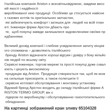
Італійська
компанія
Ariston
є
всесвітньовідомою
,
завдяки
висо
кій
якості
і
надійності
вироблюваної
нею
продукції
.
Особливо
це
стосується
навісни
х
газових
котлів
та
оригінальних
запчастин
,
які
забезпечують
комфорт
і
затишок
для
людей
на
всій
план
еті
.
Інженери
фірми
Арістон
дбають
про
те
,
щоб
покупці
завжди
залишалися
задоволеними
своїми
пр
идбаннями
.
Великий
досвід
компанії
і
глибоке
усвідомлення
запиту
кінцев
ого
споживача
–
дозволяють
італійського
бренду
Ariston
відзначати
хороші
відгуки
і
довіру
з
боку
мільйо
нів
людей
по
всьому
світу
.
Сервісні
інженери
,
торгові
мережі
та
прості
покупці
дуже
схвал
юють
і
цінують
високоякісну
продукцію
від
Ariston
.
Продукція
створюється
так
,
щоб
як
мож
на
сильніше
прискорити
,
а
також
полегшити
її
сервісне
котлової
обслуговування
і
монтажну
установку
.
Відомий
бренд
Арістон
входить
до
складу
італійської
фірми
A
RISTON
TERMO
GROUP
,
він
є
лідером
по
виробництву
і
обслуговуванню
газоотопительного
обладнання
.
На картинці зображений кран зливу 65104328