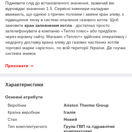
Підживити слід до встановленого значення, зазвичай він
відповідає значенню 1.5. Сервісні інженери-наладчки
вважають, що однією з причин поломки і заміни кран зливу, є
підвищення тиску в системі опалення газового котла. Щоб
замовити
кран заповнення котла
- достатньо просто
зателефонувати в компанію «Тепло плюс» або придбати
через корзину сайту. Магазин «Тепло+» здійснює оперативну і
недорогу доставку крана зливу до газових настінних котлів
торгової марки «арістон», по всій території України. Діє гнучка
система знижок.
Приховати
Характеристики
Основні атрибути
Виробник
Ariston Thermo Group
Країна виробник
Італія
Стан
Новий
Тип комплектуючого
Група ГВП та гідравлічні
комплектуючі