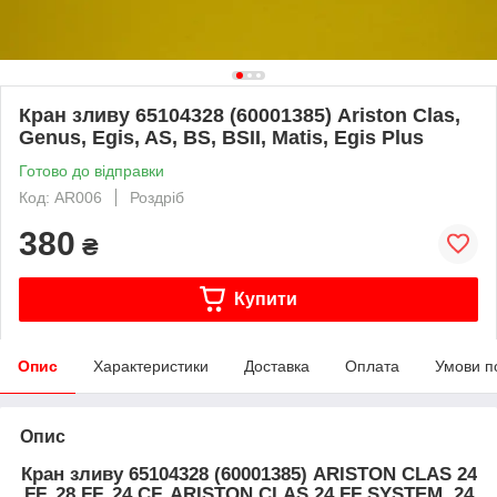
Кран зливу 65104328 (60001385) Ariston Clas,
Genus, Egis, AS, BS, BSII, Matis, Egis Plus
Готово до відправки
Код: AR006
Роздріб
380
₴
Купити
Опис
Характеристики
Доставка
Оплата
Умови п
Опис
Кран зливу 65104328 (60001385) ARISTON CLAS 24
FF, 28 FF, 24 CF, ARISTON CLAS 24 FF SYSTEM, 24