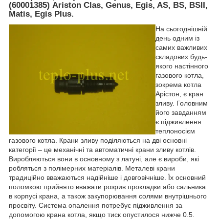
(60001385) Ariston Clas, Genus, Egis, AS, BS, BSII,
Matis, Egis Plus.
На сьогоднішній
день одним із
самих важливих
складових будь-
якого настінного
газового котла,
зокрема котла
Арістон, є кран
зливу. Головним
його завданням
є підживлення
теплоносієм
газового котла. Крани зливу поділяються на дві основні
категорії – це механічні та автоматичні крани зливу котлів.
Виробляються вони в основному з латуні, але є вироби, які
робляться з полімерних матеріалів. Металеві крани
традиційно вважаються надійніше і довговічніше. Їх основний
поломкою прийнято вважати розрив прокладки або сальника
в корпусі крана, а також закупорювання солями внутрішнього
просвіту. Система опалення потребує підживлення за
допомогою крана котла, якщо тиск опустилося нижче 0.5.