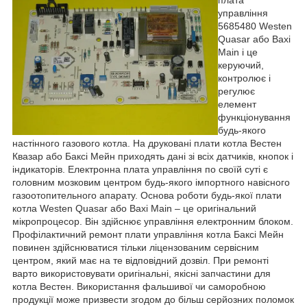
управління
5685480
Westen
Quasar
або
Baxi
Main
і це
керуючий,
контролює і
регулює
елемент
функціонування
будь-якого
настінного газового котла. На друковані плати котла Вестен
Квазар або Баксі Мейн приходять дані зі всіх датчиків, кнопок і
індикаторів. Електронна плата управління по своїй суті є
головним мозковим центром будь-якого імпортного навісного
газоотопительного апарату. Основа роботи будь-якої плати
котла
Westen
Quasar
або
Baxi
Main
– це оригінальний
мікропроцесор. Він здійснює управління електронним блоком.
Профілактичний ремонт плати управління котла Баксі Мейн
повинен здійснюватися тільки ліцензованим сервісним
центром, який має на те відповідний дозвіл. При ремонті
варто використовувати оригінальні, якісні запчастини для
котла Вестен. Використання фальшивої чи саморобною
продукції може призвести згодом до більш серйозних поломок