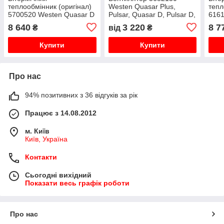
теплообмінник (оригінал)
Westen Quasar Plus,
тепл
5700520 Westen Quasar D
Pulsar, Quasar D, Pulsar D,
6161
24F, Baxi Main Four 18 F,
Baxi Main, Mainfour,
Quas
8 640
3 220
8 7
₴
від
₴
Baxi Mainfour 24 F
Fourtech, Ecofour, Eco-4s,
Main
Roca Neobit
Neob
Купити
Купити
Про нас
94% позитивних з 36 відгуків за рік
Працює з 14.08.2012
м. Київ
Київ, Україна
Контакти
Сьогодні вихідний
Показати весь графік роботи
Про нас