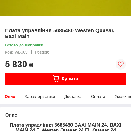
Плата управління 5685480 Westen Quasar,
Baxi Main
Готово до відправки
Код: WB069
Роздріб
5 830
₴
Купити
Опис
Характеристики
Доставка
Оплата
Умови п
Опис
Плата управління 5685480 BAXI MAIN 24, BAXI
MAIN 24 F, Westen Quasar 24 Fi, Quasar 24