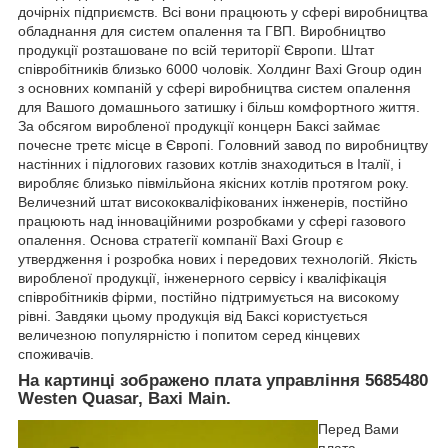
дочірніх підприємств. Всі вони працюють у сфері виробництва
обладнання для систем опалення та ГВП. Виробництво
продукції розташоване по всій території Європи. Штат
співробітників близько 6000 чоловік. Холдинг Baxi Group один
з основних компаній у сфері виробництва систем опалення
для Вашого домашнього затишку і більш комфортного життя.
За обсягом виробленої продукції концерн Баксі займає
почесне третє місце в Європі. Головний завод по виробництву
настінних і підлогових газових котлів знаходиться в Італії, і
виробляє близько півмільйона якісних котлів протягом року.
Величезний штат висококваліфікованих інженерів, постійно
працюють над інноваційними розробками у сфері газового
опалення. Основа стратегії компанії Baxi Group є
утвердження і розробка нових і передових технологій. Якість
виробленої продукції, інженерного сервісу і кваліфікація
співробітників фірми, постійно підтримується на високому
рівні. Завдяки цьому продукція від Баксі користується
величезною популярністю і попитом серед кінцевих
споживачів.
На картинці зображено плата управління 5685480
Westen Quasar, Baxi Main.
Перед Вами
плата