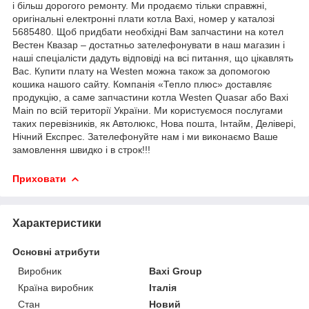
і більш дорогого ремонту. Ми продаємо тільки справжні,
оригінальні електронні плати котла
Baxi
, номер у каталозі
5685480. Щоб придбати необхідні Вам запчастини на котел
Вестен Квазар – достатньо зателефонувати в наш магазин і
наші спеціалісти дадуть відповіді на всі питання, що цікавлять
Вас. Купити плату на
Westen
можна також за допомогою
кошика нашого сайту. Компанія «Тепло плюс» доставляє
продукцію, а саме запчастини котла
Westen
Quasar
або
Baxi
Main
по всій території України. Ми користуємося послугами
таких перевізників, як Автолюкс, Нова пошта, Інтайм, Делівері,
Нічний Експрес. Зателефонуйте нам і ми виконаємо Ваше
замовлення швидко і в строк!!!
Приховати
Характеристики
Основні атрибути
Виробник
Baxi Group
Країна виробник
Італія
Стан
Новий