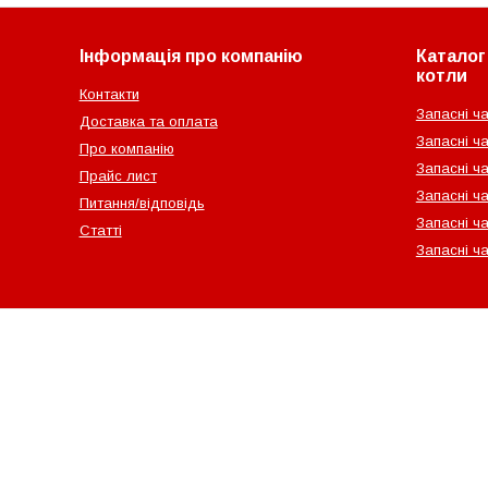
Інформація про компанію
Каталог 
котли
Контакти
Запасні ча
Доставка та оплата
Запасні ча
Про компанію
Запасні ч
Прайс лист
Запасні ча
Питання/відповідь
Запасні ча
Статті
Запасні ч