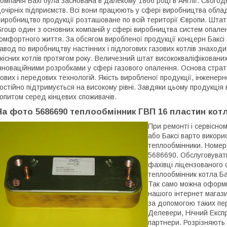
омпанія
Baxi була заснована в далекому 1866 році в Англії. Сьогод
очірніх підприємств. Всі вони працюють у сфері виробництва обл
иробництво продукції розташоване по всій території Європи. Штат с
roup один з основних компаній у сфері виробництва систем опале
омфортного життя. За обсягом виробленої продукції концерн Баксі 
авод по виробництву настінних і підлогових газових котлів знаходить
кісних котлів протягом року. Величезний штат висококваліфіковани
нноваційними розробками у сфері газового опалення. Основа страте
ових і передових технологій. Якість виробленої продукції, інженерног
остійно підтримується на високому рівні. Завдяки цьому продукція 
опитом серед кінцевих споживачів.
На фото 5686690 теплообмінник ГВП 16 пластин котл
При ремонті і сервісно
або Баксі варто викори
теплообмінники. Номер
5686690
.
Обслуговувати
фахівці ліцензованого
теплообмінник котла Б
Так само можна оформ
нашого інтернет магази
за допомогою таких пер
Делевери, Нічний Експр
партнери.
Розрізняють 