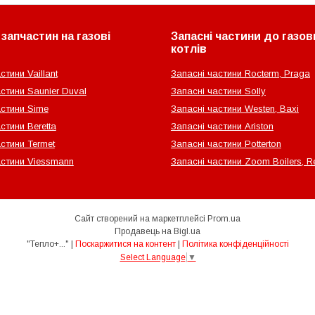
запчастин на газові
Запасні частини до газов
котлів
стини Vaillant
Запасні частини Rocterm, Praga
стини Saunier Duval
Запасні частини Solly
астини Sime
Запасні частини Westen, Baxi
стини Beretta
Запасні частини Ariston
стини Termet
Запасні частини Potterton
астини Viessmann
Запасні частини Zoom Boilers, Re
Сайт створений на маркетплейсі
Prom.ua
Продавець на Bigl.ua
"Тепло+..." |
Поскаржитися на контент
|
Політика конфіденційності
Select Language
▼