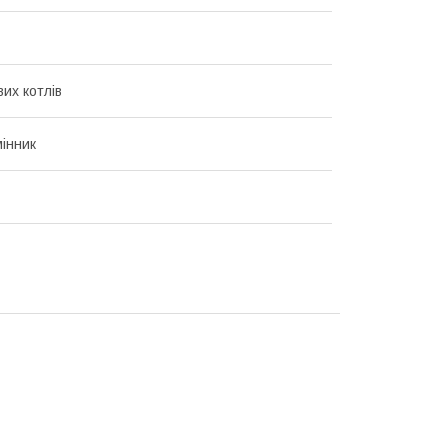
их котлів
інник