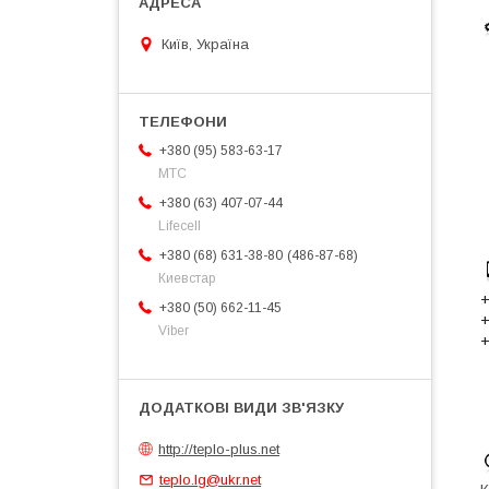
Київ, Україна
+380 (95) 583-63-17
МТС
+380 (63) 407-07-44
Lifecell
486-87-68
+380 (68) 631-38-80
Киевстар
+
+380 (50) 662-11-45
+
Viber
+
http://teplo-plus.net
teplo.lg@ukr.net