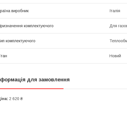
раїна виробник
Італія
ризначення комплектуючого
Для газов
ип комплектуючого
Теплообм
Стан
Новий
нформація для замовлення
іна:
2 620 ₴