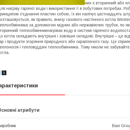
них є вторинний або пл
ля нагріву гарячої води і використання її в побутових потребах. Р
ринципом з'єднання пластин собою, їх він налічує шістнадцять штук
озташовується, як правило, внизу газового настінного котла
Westen
еплообмінника за допомогою мідних або нержавіючих трубок, по яки
торинний теплообмінникнагріває воду в системі гарячого водопос
о котла складають внутрішні і зовнішні складові. Внутрішні – це в
ар і продукти згоряння природного або скрапленого газу. Це спри
еплоносія і тепловіддачі теплообмінника. Тому ніколи не забувайт
отла.
арактеристики
Основні атрибути
иробник
Baxi Gro