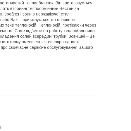
астинчастий теплообмінник. Він застосовується
облять вторинні теплообмінники Вестен за
. Зроблені вони з нержавіючої сталі.
 або Baxi,
і приєднується до основного
х тече теплоносій. Теплоносій, протікаючи через
тачання.
Саме від'ємне на роботу теплообмінників
ідкладення солей всередині трубки. Зовнішні – це
яє істотному зменшенню теплопровідності
е про своєчасне сервісне обслуговування Вашого
up