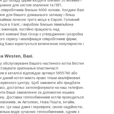
ні до складу фірми входять близько 20 великих і
аднання для систем опалення та ГВП.
півробітників близько 6000 чоловік. Холдинг Baxi
ння для Вашого домашнього затишку і більш
займає почесне третє місце в Європі. Головний
ся в Італії, і виробляє близько півмільйона
х інженерів, постійно працюють над
гії компанії Baxi Group є утвердження і розробка
о сервісу і кваліфікація співробітників фірми,
від Баксі користується величезною популярністю і
а Westen, Baxi.
му обслуговуванні Вашого настінного котла Вестен
стовувати оригінальні пластинчасті
ом в каталозі відповідає артикул
5655780 або
 даний котел мають право тільки кваліфіковані
 сервісного центру. Щоб замовити або придбати
аксі, достатньо зателефонувати на наш телефон.
ити Ваше замовлення за допомогою кошика
ну. Доставка теплообмінників котлів проводиться
евізників, як Автолюкс, Нова Пошта, Інтайм,
ес. Це наші давні і перевірені, своєю надійністю,
кілька видів сучасних теплообмінників, одним з