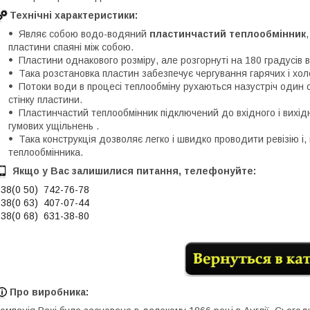
Технічні характеристики:
Являє собою водо-водяний
пластинчастий теплообмінник
пластини спаяні між собою.
Пластини однакового розміру, але розгорнуті на 180 градусів в
Така розстановка пластин забезпечує чергування гарячих і хол
Потоки води в процесі теплообміну рухаються назустріч один 
стінку пластини.
Пластинчастий теплообмінник підключений до вхідного і вихі
гумових ущільнень .
Така конструкція дозволяє легко і швидко проводити ревізію і,
теплообмінника.
Якщо у Вас залишилися питання, телефонуйте:
38(0 50) 74
2-76
-78
38(0 63) 407-07-44
38(0 68) 631-38-80
Про виробника: