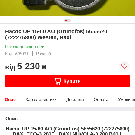
Насос UP 15-60 AO (Grundfos) 5655620
(722275800) Westen, Baxi
Готово до відправки
Код: WB031
Роздріб
5 230
від
₴
Купити
Опис
Характеристики
Доставка
Оплата
Умови п
Опис
Насос UP 15-60 AO (Grundfos) 5655620 (722275800)
BAXI ECO-3 280Fi, BAXI NUVOLA-3 280 B40 i,