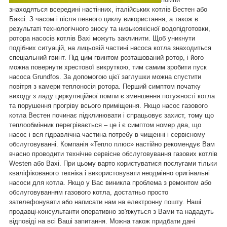
знаходяться всередині настінних, італійських котлів Вестен або
Баксі. З часом і після певного циклу використання, а також в
результаті технологічного зносу та низькоякісної водопідготовки,
ротора насосів котлів
Baxi
можуть заклинити. Щоб уникнути
подібних ситуацій, на лицьовій частині насоса котла знаходиться
спеціальний гвинт. Під цим гвинтом розташований ротор, і його
можна повернути хрестової викруткою, тим самим зробити пуск
насоса Grundfos. За допомогою цієї заглушки можна спустити
повітря з камери теплоносія ротора. Перший симптом початку
виходу з ладу циркуляційної помпи є зменшення потужності котла
та порушення прогріву всього приміщення. Якщо насос газового
котла Вестен починає підклинювати і спрацьовує захист, тому що
теплообмінник перегрівається – це і є симптом номер два, що
насос і вся гідравлічна частина потребу в чищенні і сервісному
обслуговуванні.
Компанія «Тепло плюс» настійно рекомендує Вам
вчасно проводити технічне сервісне обслуговування газових котлів
Westen
або
Baxi
. При цьому варто користуватися послугами тільки
кваліфікованого техніка і використовувати неодмінно оригінальні
насоси для котла.
Якщо у Вас виникла проблема з ремонтом або
обслуговуванням газового котла, достатньо просто
зателефонувати або написати нам на електронну пошту. Наші
продавці-консультанти оперативно зв'яжуться з Вами та нададуть
відповіді на всі Ваші запитання. Можна також придбати дані