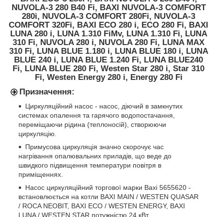
NUVOLA-3 280 B40 Fi, BAXI NUVOLA-3 COMFORT
280i, NUVOLA-3 COMFORT 280Fi, NUVOLA-3
COMFORT 320Fi, BAXI ECO 280 i, ECO 280 Fi, BAXI
LUNA 280 i, LUNA 1.310 FiMv, LUNA 1.310 Fi, LUNA
310 Fi, NUVOLA 280 i, NUVOLA 280 Fi, LUNA MAX
310 Fi, LUNA BLUE 1.180 i, LUNA BLUE 180 i, LUNA
BLUE 240 i, LUNA BLUE 1.240 Fi, LUNA BLUE240
Fi, LUNA BLUE 280 Fi, Westen Star 280 i, Star 310
Fi, Westen Energy 280 i, Energy 280 Fi
Призначення:
Циркуляційний насос - насос, діючий в замкнутих
системах опалення та гарячого водопостачання,
переміщаючи рідина (теплоносій), створюючи
циркуляцію.
Примусова циркуляція значно скорочує час
нагрівання опалювальних приладів, що веде до
швидкого підвищення температури повітря в
приміщеннях.
Насос циркуляційний торгової марки Baxi 5655620 -
встановлюється на котли BAXI MAIN / WESTEN QUASAR
/ ROCA NEOBIT, BAXI ECO / WESTEN ENERGY, BAXI
LUNA / WESTEN STAR потужністю 24 кВт.