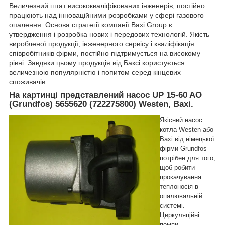
Величезний штат висококваліфікованих інженерів, постійно
працюють над інноваційними розробками у сфері газового
опалення. Основа стратегії компанії Baxi Group є
утвердження і розробка нових і передових технологій. Якість
виробленої продукції, інженерного сервісу і кваліфікація
співробітників фірми, постійно підтримується на високому
рівні. Завдяки цьому продукція від Баксі користується
величезною популярністю і попитом серед кінцевих
споживачів.
На картинці представлений насос UP 15-60 AO
(Grundfos) 5655620 (722275800) Westen, Baxi.
Якісний насос
котла
Westen
або
Baxi
від німецької
фірми Grundfos
потрібен для того,
щоб робити
прокачування
теплоносія в
опалювальній
системі.
Циркуляційні
помпи