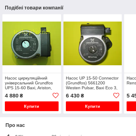
Подібні товари компанії
Насос циркуляційний
Насос UP 15-50 Connector
Насо
універсальний Grundfos
(Grundfos) 5661200
Rens
UPS 15-60 Baxi, Ariston,
Westen Pulsar, Baxi Eco 3,
Beretta, Hermann,
Ecofour
4 880
6 430
5 4
₴
₴
Immergas, Vaillant
Купити
Купити
Про нас