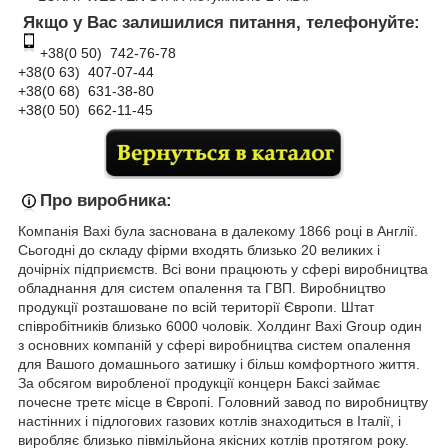
Якщо у Вас залишилися питання, телефонуйте:
+38(0 50) 74
2-76
-78
+38(0 63) 407-07-44
+38(0 68) 631-38-80
+38(0 50) 662-11-45
Про виробника:
Компанія
Baxi була заснована в далекому 1866 році в Англії.
Сьогодні до складу фірми входять близько 20 великих і
дочірніх підприємств. Всі вони працюють у сфері виробництва
обладнання для систем опалення та ГВП. Виробництво
продукції розташоване по всій території Європи. Штат
співробітників близько 6000 чоловік. Холдинг Baxi Group один
з основних компаній у сфері виробництва систем опалення
для Вашого домашнього затишку і більш комфортного життя.
За обсягом виробленої продукції концерн Баксі займає
почесне третє місце в Європі. Головний завод по виробництву
настінних і підлогових газових котлів знаходиться в Італії, і
виробляє близько півмільйона якісних котлів протягом року.