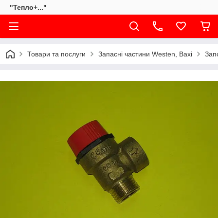
"Тепло+..."
Товари та послуги
Запасні частини Westen, Baxi
Зап