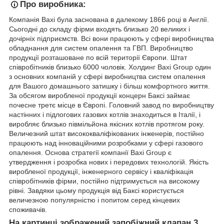
Про виробника:
Компанія
Baxi була заснована в далекому 1866 році в Англії.
Сьогодні до складу фірми входять близько 20 великих і
дочірніх підприємств. Всі вони працюють у сфері виробництва
обладнання для систем опалення та ГВП. Виробництво
продукції розташоване по всій території Європи. Штат
співробітників близько 6000 чоловік. Холдинг Baxi Group один
з основних компаній у сфері виробництва систем опалення
для Вашого домашнього затишку і більш комфортного життя.
За обсягом виробленої продукції концерн Баксі займає
почесне третє місце в Європі. Головний завод по виробництву
настінних і підлогових газових котлів знаходиться в Італії, і
виробляє близько півмільйона якісних котлів протягом року.
Величезний штат висококваліфікованих інженерів, постійно
працюють над інноваційними розробками у сфері газового
опалення. Основа стратегії компанії Baxi Group є
утвердження і розробка нових і передових технологій. Якість
виробленої продукції, інженерного сервісу і кваліфікація
співробітників фірми, постійно підтримується на високому
рівні. Завдяки цьому продукція від Баксі користується
величезною популярністю і попитом серед кінцевих
споживачів.
На картинці зображений запобіжний клапан 3