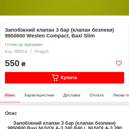
Запобіжний клапан 3 бар (клапан безпеки)
9950600 Westen Compact, Baxi Slim
Готово до відправки
Код: WB014
Роздріб
550
₴
Купити
Опис
Характеристики
Доставка
Оплата
Умови п
Опис
Запобіжний клапан 3 бар (клапан безпеки)
9950600
Baxi NUVOLA-3 240 B40 i, NUVOLA-3 280