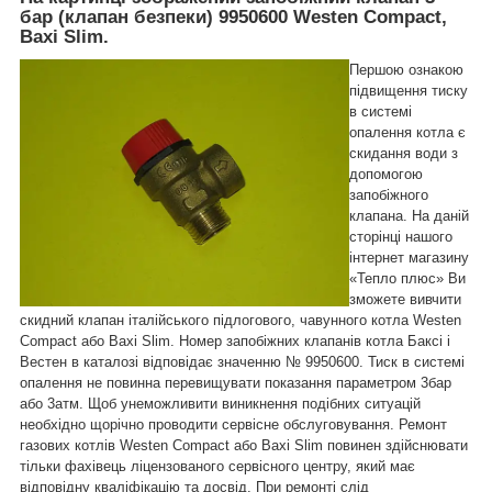
бар (клапан безпеки) 9950600 Westen Compact,
Baxi Slim.
Першою ознакою
підвищення тиску
в системі
опалення котла є
скидання води з
допомогою
запобіжного
клапана. На даній
сторінці нашого
інтернет магазину
«Тепло плюс» Ви
зможете вивчити
скидний клапан італійського підлогового, чавунного котла Westen
Compact або Baxi Slim. Номер запобіжних клапанів котла Баксі і
Вестен в каталозі відповідає значенню № 9950600. Тиск в системі
опалення не повинна перевищувати показання параметром 3бар
або 3атм. Щоб унеможливити виникнення подібних ситуацій
необхідно щорічно проводити сервісне обслуговування. Ремонт
газових котлів Westen Compact або Baxi Slim повинен здійснювати
тільки фахівець ліцензованого сервісного центру, який має
відповідну кваліфікацію та досвід. При ремонті слід