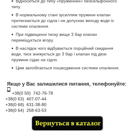
Відноситься до типу «пружинних» безсильфонного
типу.
В нормальному стані зусиллям пружини клапан
притискається до сідла і не допускає виходу води із
системи опалення.
При підвищенні тиску вище 3 бар клапан
переміщується вгору.
В наслідок чого відбувається порційний скидання
води, тиск знижується до 3 бар і клапан під дією
пружини сідає на сідло.
Цим запобігається пошкодження системи опалення.
Якщо у Вас залишилися питання, телефонуйте:
+38(0 50) 74
2-76
-78
+38(0 63) 407-07-44
+38(0 68) 631-38-80
+38(0 64) 258-63-53