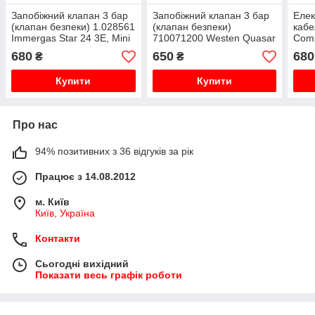
Запобіжний клапан 3 бар
Запобіжний клапан 3 бар
Елек
(клапан безпеки) 1.028561
(клапан безпеки)
кабе
Immergas Star 24 3E, Mini
710071200 Westen Quasar
Comp
24 3E
D, Pulsar D, Baxi Fourtech
680
650
680
₴
₴
Купити
Купити
Про нас
94% позитивних з 36 відгуків за рік
Працює з 14.08.2012
м. Київ
Київ, Україна
Контакти
Сьогодні вихідний
Показати весь графік роботи