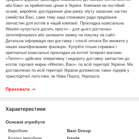
або Баксі за прийнятною ціною в Україні. Компанія на постійній
основі, виробляє дослідження ціни ринку збуту запасних частин
сімейства Baxi, саме тому наші споживачі ради придбання
запчастин для котлів в нашій компанії. Прокладка коаксіальна
Westen купується досить просто – для цього достатньо
зателефонувати або залишити заявку на покупку на сайті.
Детальна інформація про доставку і спосіб оплати Ви зможете у
наших кваліфікованих фахівцях. Купуйте тільки справжні і
оригінальні коаксіальні прокладки на котли! Інтернет-магазин
«Тепло+» здійснює оперативну і недорогу доставку запчастин до
котлів торгової марки «Westen, Baxi», по всій території України. Ми
доставляємо по всій території України допомогою таких лідерів у
транспортної логістики, як Нова Пошта, Укрпошта.
Приховати
Характеристики
Основні атрибути
Виробник
Baxi Group
Країна виробник
Італія