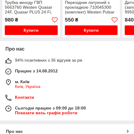
Трубка виходу ГВП
Перехідник латунний з
Датч
5663760 Westen Quasar
прокладкою 710045300
(зап
24F, Quasar PLUS 24 Fi,
(комплект) Westen Pulsar
9950
Baxi Main 18 Fi, 24 Fi,
D, Baxi Fourtech, Eco
Baxi
980
550
840
₴
₴
Main Digit 240Fi
Home, Eco4S
Купити
Купити
Про нас
94% позитивних з 36 відгуків за рік
Працює з 14.08.2012
м. Київ
Київ, Україна
Контакти
Сьогодні працює з 09:00 до 18:00
Показати весь графік роботи
Про нас