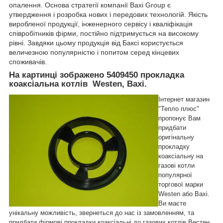
опалення. Основа стратегії компанії Baxi Group є
утвердження і розробка нових і передових технологій. Якість
виробленої продукції, інженерного сервісу і кваліфікація
співробітників фірми, постійно підтримується на високому
рівні. Завдяки цьому продукція від Баксі користується
величезною популярністю і попитом серед кінцевих
споживачів.
На картинці зображено
5409450
п
рокладка
коаксіальна котлів Westen, Baxi.
Інтернет магазин
"Тепло плюс"
пропонує Вам
придбати
оригінальну
прокладку
коаксіальну на
газові котли
популярної
торгової марки
Westen або Baxi.
Ви маєте
унікальну можливість, звернеться до нас із замовленням, та
придбати фірмові прокладки коаксіальні до газових котлів Вестен