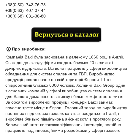
+38(0 50) 74
2-76
-78
+38(0 63) 407-07-44
+38(0 68) 631-38-80
Про виробника:
Компанія
Baxi була заснована в далекому 1866 році в Англії.
Сьогодні до складу фірми входять близько 20 великих і
дочірніх підприємств. Всі вони працюють у сфері виробництва
обладнання для систем опалення та ГВП. Виробництво
продукції розташоване по всій території Європи. Штат
співробітників близько 6000 чоловік. Холдинг Baxi Group один
з основних компаній у сфері виробництва систем опалення
для Вашого домашнього затишку і більш комфортного життя.
За обсягом виробленої продукції концерн Баксі займає
почесне третє місце в Європі. Головний завод по виробництву
настінних і підлогових газових котлів знаходиться в Італії, і
виробляє близько півмільйона якісних котлів протягом року.
Величезний штат висококваліфікованих інженерів, постійно
працюють над інноваційними розробками у сфері газового