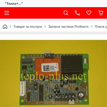
"Тепло+..."
Товари та послуги
Запасні частини Protherm
Плата у