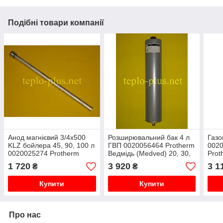
Подібні товари компанії
Анод магнієвий 3/4x500
Розширювальний бак 4 л
Газо
KLZ бойлера 45, 90, 100 л
ГВП 0020056464 Protherm
0020
0020025274 Protherm
Ведмідь (Medved) 20, 30,
Prot
Медведь (Medved), Тигр
40, 50 KLZ 16
24, 
1 720
3 920
3 1
₴
₴
(Tiger)
11JT
Купити
Купити
Про нас