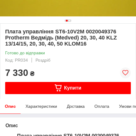
Плата управління ST6-10V2M 0020049376
Protherm Ведмідь (Medved) 20, 30, 40 KLZ
13/14/15, 20, 30, 40, 50 KLOM16
Готово до відправки
Код: PR034
Роздріб
7 330
₴
Купити
Опис
Характеристики
Доставка
Оплата
Умови п
Опис
Плата управління ST6-10V2M 0020049376