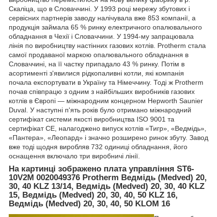
Скаліца, що в Словаччині. У 1993 році мережу збутових і
сервісних партнерів заводу налічувала вже 853 компанії, а
продукція займала 65 % ринку електричного опалювального
обладнання в Чехії і Словаччини. У 1994‑му запрацювала
лінія по виробництву настінних газових котлів. Protherm стала
самої продаваної маркою опалювального обладнання в
Словаччині, на її частку припадало 43 % ринку. Потім в
асортименті з'явилися рідкопаливні котли, які компанія
почала експортувати в Україну та Німеччину. Тоді ж Protherm
почав співпрацю з одним з найбільших виробників газових
котлів в Європі — міжнародним концерном Hepworth Saunier
Duval. У наступні п'ять років було отримано міжнародний
сертифікат системи якості виробництва ISO 9001 та
сертифікат CE, налагоджено випуск котлів «Тигр», «Ведмідь»,
«Пантера», «Леопард» і значно розширено ринок збуту. Завод
вже тоді щодня виробляв 732 одиниці обладнання, його
оснащення включало три виробничі лінії.
На картинці зображено плата управління ST6-
10V2M 0020049376 Protherm Ведмідь (Medved) 20,
30, 40 KLZ 13/14, Ведмідь (Medved) 20, 30, 40 KLZ
15, Ведмідь (Medved) 20, 30, 40, 50 KLZ 16,
Ведмідь (Medved) 20, 30, 40, 50 KLOM 16