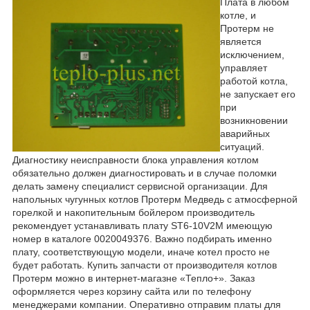
Плата в любом
котле, и
Протерм не
является
исключением,
управляет
работой котла,
не запускает его
при
возникновении
аварийных
ситуаций.
Диагностику неисправности блока управления котлом
обязательно должен диагностировать и в случае поломки
делать замену специалист сервисной организации. Для
напольных чугунных котлов Протерм Медведь с атмосферной
горелкой и накопительным бойлером производитель
рекомендует устанавливать плату ST6-10V2M имеющую
номер в каталоге 0020049376. Важно подбирать именно
плату, соответствующую модели, иначе котел просто не
будет работать. Купить запчасти от производителя котлов
Протерм можно в интернет-магазне «Тепло+». Заказ
оформляется через корзину сайта или по телефону
менеджерами компании. Оперативно отправим платы для