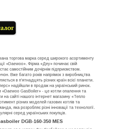
авана торгова марка серед широкого асортименту
ації «Daewoo». Фірма «Деу» починає свій
 стає самостійним дочірнім підприємством.
Інчон. Вже багато років напрямок з виробництва
ляється в п'ятнадцять різних країн всієї планети.
йлерс» надійшли в продаж на український ринок.
и «Daewoo GasBoiler» - це котли опалення та
ти на сайті нашого інтернет магазину «Тепло
тимент різних моделей газових котлів та
да, яка розробляє різні інновації та технології.
лярні серед українських покупців.
asboiler DGB-160-350 MES