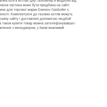
влюється в котлах Деу Газбойлер в моделях від
пасна частина може бути придбана на сайті
ини для торгової марки Daewoo Gasboiler є
вності. Комплектуючі до газових котлів можуть
орзину сайту і доставлені допомогою людбой
 а також купити товар можна зателефонувавши і
влення з менеджером, у Києві можливий