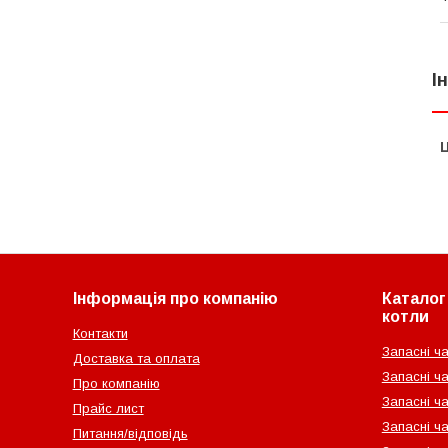
І
Ц
Інформація про компанію
Каталог 
котли
Контакти
Запасні ча
Доставка та оплата
Запасні ча
Про компанію
Запасні ч
Прайс лист
Запасні ча
Питання/відповідь