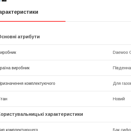
арактеристики
Основні атрибути
иробник
Daewoo G
раїна виробник
Південна
ризначення комплектуючого
Для газов
Стан
Новий
Користувальницькі характеристики
ип комплектующего
Бак сиф