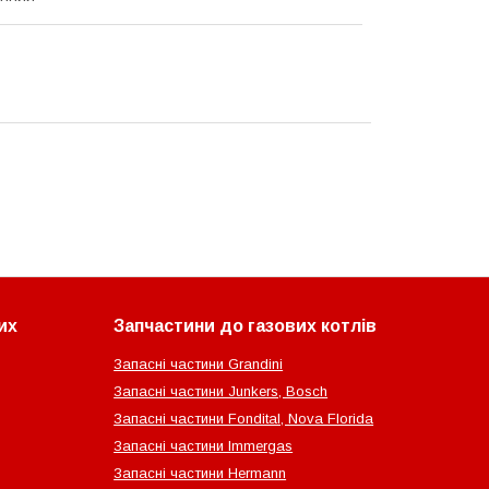
их
Запчастини до газових котлів
Запасні частини Grandini
Запасні частини Junkers, Bosch
Запасні частини Fondital, Nova Florida
Запасні частини Immergas
Запасні частини Hermann