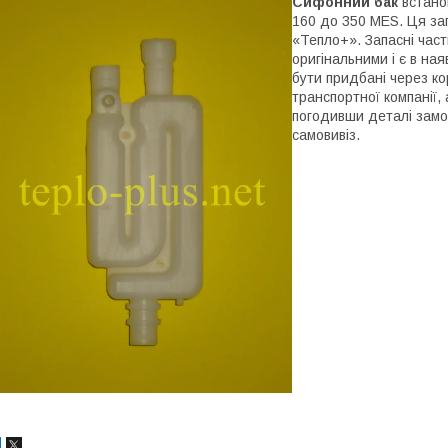
Сифонний бак
встано
160 до 350 MES. Ця за
«Тепло+». Запасні част
оригінальними і є в ная
бути придбані через к
транспортної компанії,
погодивши деталі замо
самовивіз.