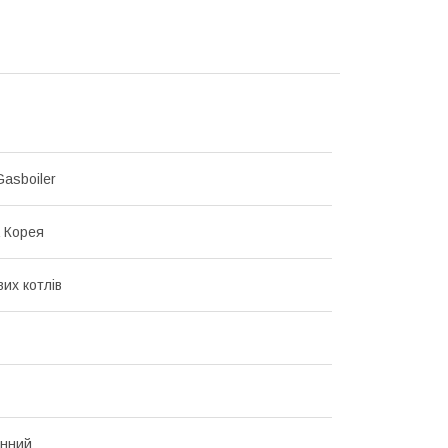
asboiler
 Корея
их котлів
онний