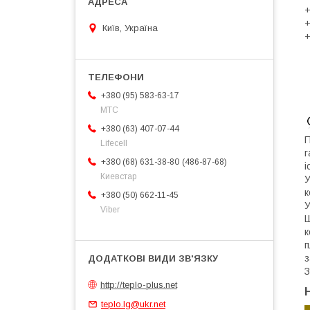
+
+
Київ, Україна
+
+380 (95) 583-63-17
МТС
+380 (63) 407-07-44
П
Lifecell
г
486-87-68
+380 (68) 631-38-80
і
Киевстар
У
к
+380 (50) 662-11-45
У
Viber
Ш
к
п
з
З
http://teplo-plus.net
teplo.lg@ukr.net