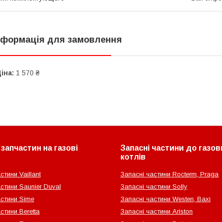
нформація для замовлення
іна:
1 570 ₴
запчастин на газові
Запасні частини до газов
котлів
стини Vaillant
Запасні частини Rocterm, Praga
стини Saunier Duval
Запасні частини Solly
астини Sime
Запасні частини Westen, Baxi
стини Beretta
Запасні частини Ariston