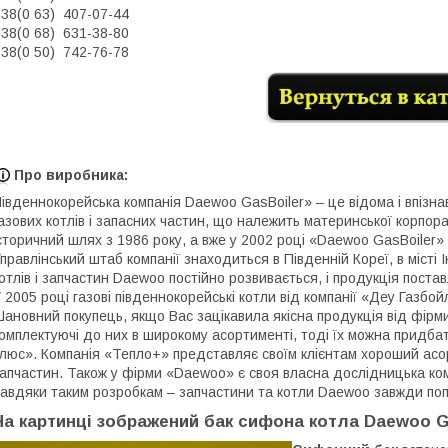
38(0 63) 407-07-44
38(0 68) 631-38-80
38(0 50) 742-76-78
Про виробника:
івденнокорейська компанія Daewoo GasBoiler» – це відома і впізн
азових котлів і запасних частин, що належить материнської корпор
сторичний шлях з 1986 року, а вже у 2002 році «Daewoo GasBoiler»
правлінський штаб компанії знаходиться в Південній Кореї, в місті 
отлів і запчастин Daewoo постійно розвивається, і продукція постав
 2005 році газові південнокорейські котли від компанії «Деу Газбо
ановний покупець, якщо Вас зацікавила якісна продукція від фірм
омплектуючі до них в широкому асортименті, тоді їх можна придба
люс». Компанія «Тепло+» представляє своїм клієнтам хороший асор
апчастин. Також у фірми «Daewoo» є своя власна дослідницька коман
авдяки таким розробкам – запчастини та котли Daewoo завжди попу
На картинці зображений бак сифона котла Daewoo G