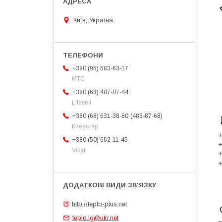
Київ, Україна
+380 (95) 583-63-17
МТС
+380 (63) 407-07-44
Lifecell
486-87-68
+380 (68) 631-38-80
Киевстар
+
+380 (50) 662-11-45
+
Viber
+
+
http://teplo-plus.net
teplo.lg@ukr.net