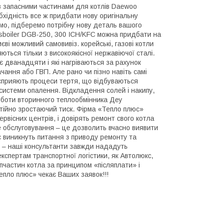
 запасними частинами для котлів Daewoo
обхідність все ж придбати нову оригінальну
мо, підберемо потрібну нову деталь вашого
sboiler DGB-250, 300 ICH/KFC можна придбати на
єві можливий самовивіз. корейські, газові котли
ться тільки з високоякісної нержавіючої сталі.
є дванадцяти і які нагріваються за рахунок
чання або ГВП. Але рано чи пізно навіть самі
 сприяють процеси тертя, що відбуваються
системи опалення. Відкладення солей і накипу,
оботи вторинного теплообмінника Деу
тійно зростаючий тиск. Фірма «Тепло плюс»
рвісних центрів, і довірять ремонт свого котла
е обслуговування – це дозволить вчасно виявити
с виникнуть питання з приводу ремонту та
е – наші консультанти завжди нададуть
кспертам транспортної логістики, як Автолюкс,
пчастин котла за принципом «післяплати» і
епло плюс» чекає Ваших заявок!!!