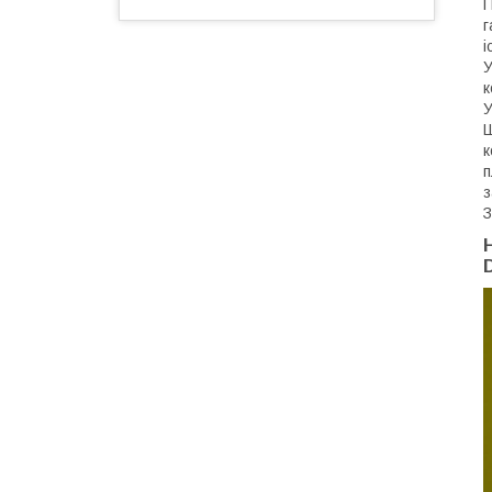
П
г
і
У
к
У
Ш
к
п
з
З