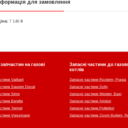
нформація для замовлення
іна:
7 140 ₴
запчастин на газові
Запасні частини до газов
котлів
стини Vaillant
Запасні частини Rocterm, Praga
стини Saunier Duval
Запасні частини Solly
астини Sime
Запасні частини Westen, Baxi
стини Beretta
Запасні частини Ariston
стини Termet
Запасні частини Potterton
астини Viessmann
Запасні частини Zoom Boilers, Re