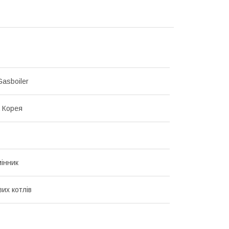
asboiler
 Корея
інник
их котлів