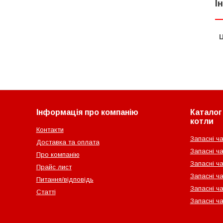
І
Ц
Інформація про компанію
Каталог 
котли
Контакти
Запасні ча
Доставка та оплата
Запасні ча
Про компанію
Запасні ч
Прайс лист
Запасні ча
Питання/відповідь
Запасні ча
Статті
Запасні ч