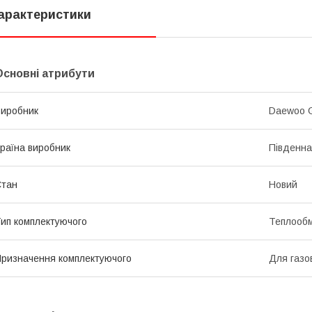
арактеристики
Основні атрибути
иробник
Daewoo G
раїна виробник
Південна
Стан
Новий
ип комплектуючого
Теплообм
ризначення комплектуючого
Для газов