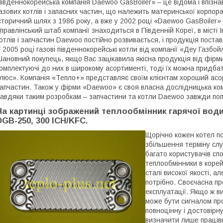
івденнокорейська компанія Daewoo GasBoiler» – це відома і впізн
азових котлів і запасних частин, що належить материнської корпор
сторичний шлях з 1986 року, а вже у 2002 році «Daewoo GasBoiler»
правлінський штаб компанії знаходиться в Південній Кореї, в місті 
отлів і запчастин Daewoo постійно розвивається, і продукція постав
 2005 році газові південнокорейські котли від компанії «Деу Газбо
ановний покупець, якщо Вас зацікавила якісна продукція від фірм
омплектуючі до них в широкому асортименті, тоді їх можна придба
люс». Компанія «Тепло+» представляє своїм клієнтам хороший асор
апчастин. Також у фірми «Daewoo» є своя власна дослідницька коман
авдяки таким розробкам – запчастини та котли Daewoo завжди попу
На картинці зображений теплообмінник гарячої води 
DGB-250, 300 ICH/KFC.
Щорічно кожен котел по
збільшення терміну сл
багато користувачів спо
теплообмінники в корей
сталі високої якості, 
потрібно. Своєчасна пр
експлуатації. Якщо ж в
може бути сигналом пр
повноцінну і достовірн
визначити лише працівн