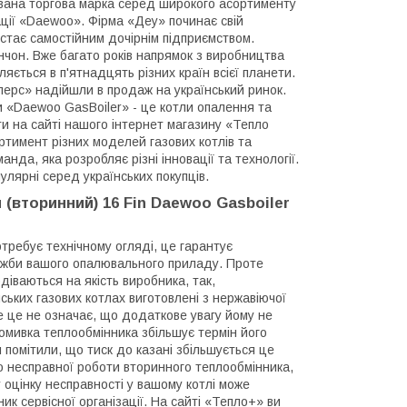
авана торгова марка серед широкого асортименту
ації «Daewoo». Фірма «Деу» починає свій
 стає самостійним дочірнім підприємством.
Інчон. Вже багато років напрямок з виробництва
ляється в п'ятнадцять різних країн всієї планети.
йлерс» надійшли в продаж на український ринок.
и «Daewoo GasBoiler» - це котли опалення та
ти на сайті нашого інтернет магазину «Тепло
тимент різних моделей газових котлів та
да, яка розробляє різні інновації та технології.
лярні серед українських покупців.
(вторинний) 16 Fin Daewoo Gasboiler
требує технічному огляді, це гарантує
ужби вашого опалювального приладу. Проте
діваються на якість виробника, так,
ських газових котлах виготовлені з нержавіючої
але це не означає, що додаткове увагу йому не
омивка теплообмінника збільшує термін його
и помітили, що тиск до казані збільшується це
о несправної роботи вторинного теплообмінника,
у оцінку несправності у вашому котлі може
ик сервісної організації. На сайті «Тепло+» ви