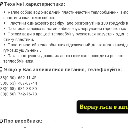
Технічні характеристики:
Являє собою водо-водяний пластинчастий теплообмінник, вигот
пластини спаяні між собою.
Пластини однакового розміру, але розгорнуті на 180 градусів в
Така розстановка пластин забезпечує чергування гарячих і хол
Потоки води в процесі теплообміну рухаються назустріч один 
стінку пластини.
Пластинчастий теплообмінник підключений до вхідного і вихі
гумових ущільнень .
Така конструкція дозволяє легко і швидко проводити ревізію і,
теплообмінника.
Якщо у Вас залишилися питання, телефонуйте:
38(0 50) 662-11-45
38(0 63) 407-07-44
38(0 68) 631-38-80
38(0 50) 742-76-78
Про виробника: