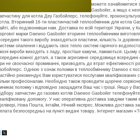
можете ознайомитися з
Gasboiler, а якщо є не
апчастину для котла Деу Газбойлерс, телефонуйте, проконсультує
отла. Вторинний 16-ти пластинчастий теплообмінник для котла Ga
айті, або подзвонивши нам. Доставка по всій території України, у Ки
оргової марки Daewoo Gasboiler вторинні теплообмінники виготовляю
середині такого виробу знаходяться пластини, кількість їх дорівню
истеми опалення і віддають своє тепло системі гарячого водопоста
кісні вироби виходять з ладу, простіше кажучи, ламаються. Цьому
середині кожної деталі, а також агресивне середовище всередині 
ри не своєчасної промиванні, призводять до втрат ефективності р
азбойлерс. Однією з ознак поломки в теплообміннику Daewoo є пос
астійно рекомендує Вам користуватися послугами кваліфікованих се
ільки професіоналам. Необхідно також проводити щорічне сервісн
иникає поломку і відповідно заощадити Ваш час і гроші. Якщо у Ва
ідбору запчастин до газових котлів Daewoo Gasboiler телефонуйт
валіфіковану допомогу. У нас оперативна доставка завдяки таким е
елівері, Нова Пошта, Інтайм, Нічний експрес. Можлива доставка за
плата безпосередньо на пункті видачі товару. Інтернет магазин «Т