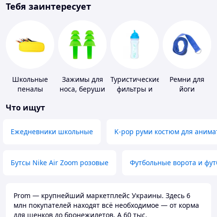
Тебя заинтересует
Школьные
Зажимы для
Туристические
Ремни для
пеналы
носа, беруши
фильтры и
йоги
для плавания
таблетки для
Что ищут
питьевой
воды
Ежедневники школьные
K-pop руми костюм для анима
Бутсы Nike Air Zoom розовые
Футбольные ворота и фу
Prom — крупнейший маркетплейс Украины. Здесь 6
млн покупателей находят всё необходимое — от корма
для щенков до бронежилетов. А 60 тыс.