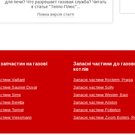
для печи? Что разрешает газовая служба? Читать
в статье "Тепло-Плюс"...
Повна версія статті
запчастин на газові
Запасні частини до газов
котлів
стини Vaillant
Запасні частини Rocterm, Praga
стини Saunier Duval
Запасні частини Solly
астини Sime
Запасні частини Westen, Baxi
стини Beretta
Запасні частини Ariston
стини Termet
Запасні частини Potterton
астини Viessmann
Запасні частини Zoom Boilers, Re