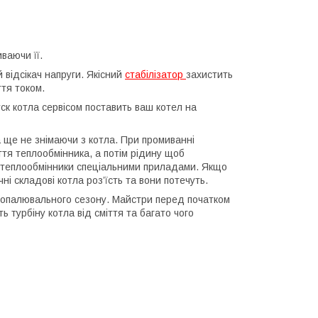
ваючи її.
 відсікач напруги. Якісний
стабілізатор
захистить
ття током.
уск котла сервісом поставить ваш котел на
 ще не знімаючи з котла. При промиванні
ття теплообмінника, а потім рідину щоб
ь теплообмінники спеціальними приладами. Якщо
ні складові котла роз’їсть та вони потечуть.
м опалювального сезону. Майстри перед початком
ь турбіну котла від сміття та багато чого