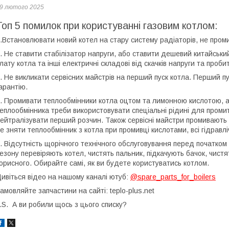
9 лютого 2025
Топ 5 помилок при користуванні газовим котлом:
.Встановлювати новий котел на стару систему радіаторів, не проми
. Не ставити стабілізатор напруги, або ставити дешевий китайський
лату котла та інші електричні складові від скачків напруги та проби
. Не викликати сервісних майстрів на перший пуск котла. Перший п
арантію.
. Промивати теплообмінники котла оцтом та лимонною кислотою, а
еплообмінника треби використовувати спеціальні рідині для проми
ейтралізувати перший розчин. Також сервісні майстри промивают
е зняти теплообмінник з котла при промивці кислотами, всі гідравліч
. Відсутність щорічного технічного обслуговування перед початко
езону перевіряють котел, чистять пальник, підкачують бачок, чистят
орисного. Обирайте самі, як ви будете користуватись котлом.
ивіться відео на нашому каналі ютуб:
@spare_parts_for_boilers
амовляйте запчастини на сайті: teplo-plus.net
.S. А ви робили щось з цього списку?