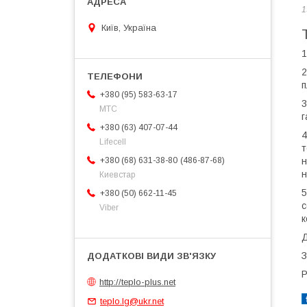
1
Київ, Україна
1
2
п
+380 (95) 583-63-17
3
МТС
г
+380 (63) 407-07-44
4
Lifecell
т
486-87-68
+380 (68) 631-38-80
н
н
Киевстар
5
+380 (50) 662-11-45
с
Viber
к
Д
З
P
http://teplo-plus.net
teplo.lg@ukr.net